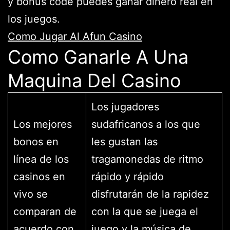
y bonus code puedes ganar dinero real en
los juegos.
Como Jugar Al Afun Casino
Como Ganarle A Una
Maquina Del Casino
Los jugadores
Los mejores
sudafricanos a los que
bonos en
les gustan las
línea de los
tragamonedas de ritmo
casinos en
rápido y rápido
vivo se
disfrutarán de la rapidez
comparan de
con la que se juega el
acuerdo con
juego y la música de