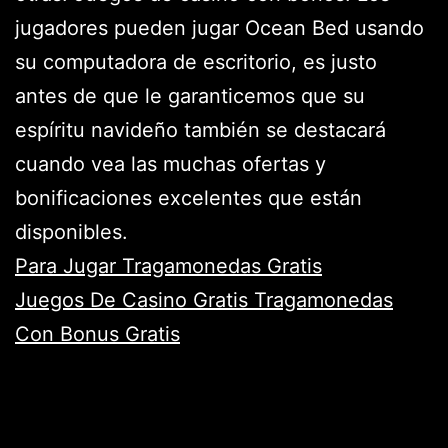
jugadores pueden jugar Ocean Bed usando
su computadora de escritorio, es justo
antes de que le garanticemos que su
espíritu navideño también se destacará
cuando vea las muchas ofertas y
bonificaciones excelentes que están
disponibles.
Para Jugar Tragamonedas Gratis
Juegos De Casino Gratis Tragamonedas
Con Bonus Gratis