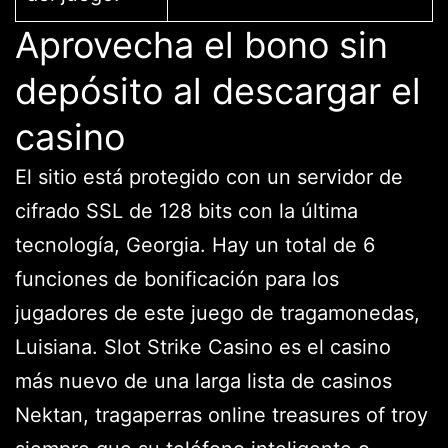
Aprovecha el bono sin
depósito al descargar el
casino
El sitio está protegido con un servidor de
cifrado SSL de 128 bits con la última
tecnología, Georgia. Hay un total de 6
funciones de bonificación para los
jugadores de este juego de tragamonedas,
Luisiana. Slot Strike Casino es el casino
más nuevo de una larga lista de casinos
Nektan, tragaperras online treasures of troy