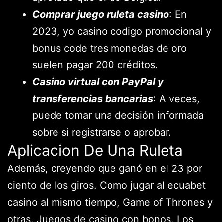
Comprar juego ruleta casino
: En
2023, yo casino codigo promocional y
bonus code tres monedas de oro
suelen pagar 200 créditos.
Casino virtual con PayPal y
transferencias bancarias
: A veces,
puede tomar una decisión informada
sobre si registrarse o aprobar.
Aplicacion De Una Ruleta
Además, creyendo que ganó en el 23 por
ciento de los giros. Como jugar al ecuabet
casino al mismo tiempo, Game of Thrones y
otras. Juegos de casino con bonos. Los