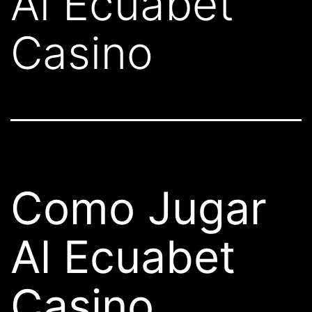
Al Ecuabet
Casino
Como Jugar
Al Ecuabet
Casino