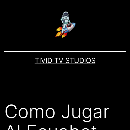
TIVID TV STUDIOS
Como Jugar