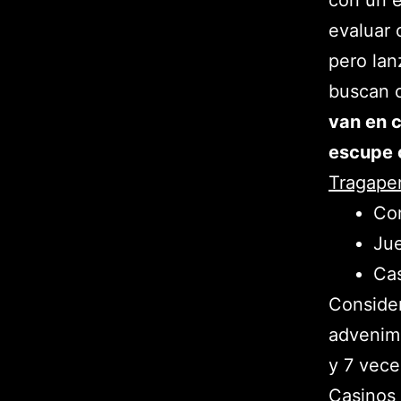
con un e
evaluar 
pero lan
buscan 
van en c
escupe c
Tragape
Co
Jue
Cas
Consider
advenimi
y 7 vece
Casinos 