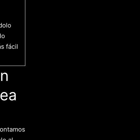
dolo
lo
s fácil
en
nea
 contamos