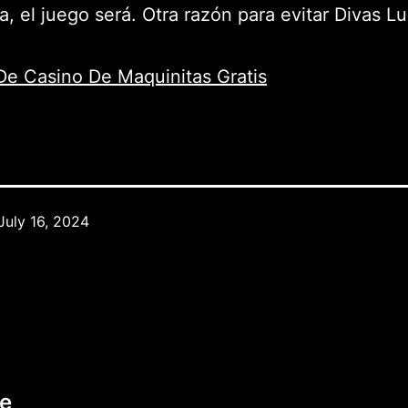
a, el juego será. Otra razón para evitar Divas Lu
e Casino De Maquinitas Gratis
July 16, 2024
te