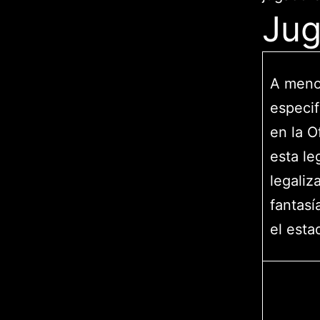
Jug
A meno
especif
en la O
esta le
legaliz
fantasí
el esta