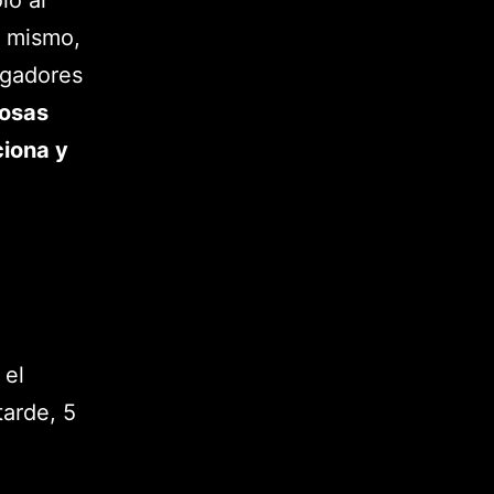
lo al
o mismo,
ugadores
cosas
ciona y
 el
tarde, 5