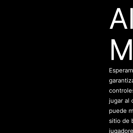
A
M
Esperamo
garantiz
controle
jugar al
puede mo
sitio de
jugador