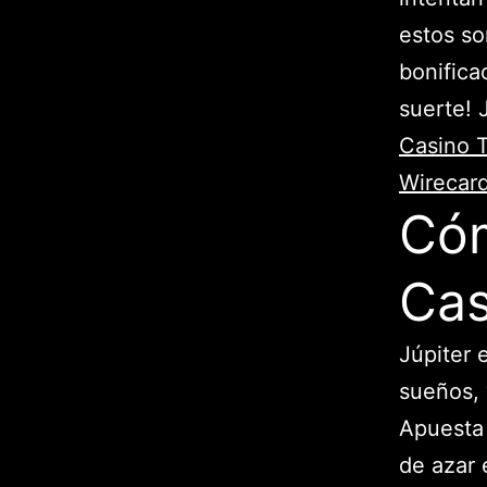
estos so
bonifica
suerte! 
Casino 
Wirecar
Cóm
Cas
Júpiter 
sueños, 
Apuesta 
de azar 