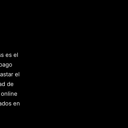
s es el
 pago
astar el
dad de
 online
sados en