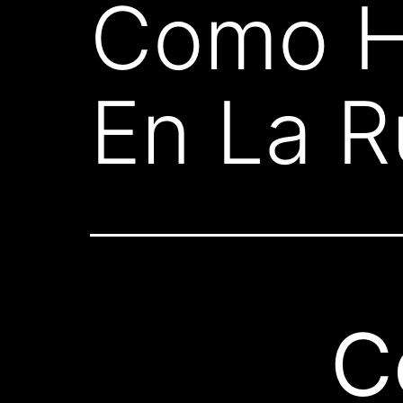
Como H
En La R
C