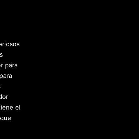
eriosos
s
r para
para
s
dor
iene el
 que