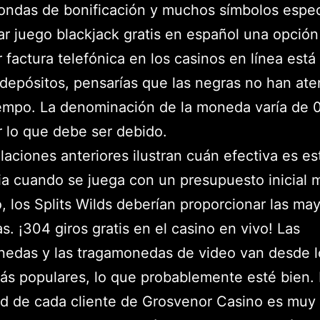
ondas de bonificación y muchos símbolos espec
r juego blackjack gratis en español una opció
 factura telefónica en los casinos en línea está
 depósitos, pensarías que las negras no han ate
empo. La denominación de la moneda varía de 0
r lo que debe ser debido.
laciones anteriores ilustran cuán efectiva es es
ia cuando se juega con un presupuesto inicial 
 los Splits Wilds deberían proporcionar las ma
s. ¡304 giros gratis en el casino en vivo! Las
nedas y las tragamonedas de video van desde l
más populares, lo que probablemente esté bien.
d de cada cliente de Grosvenor Casino es muy