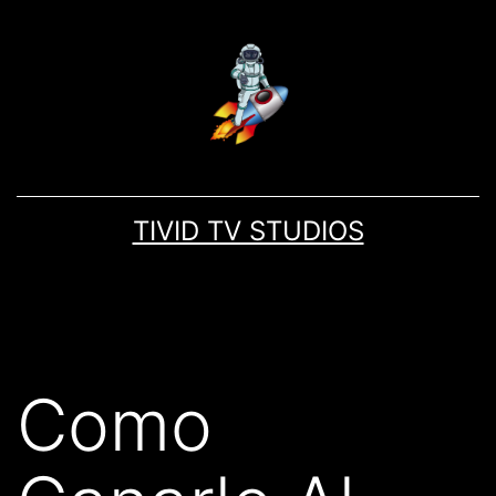
TIVID TV STUDIOS
Como