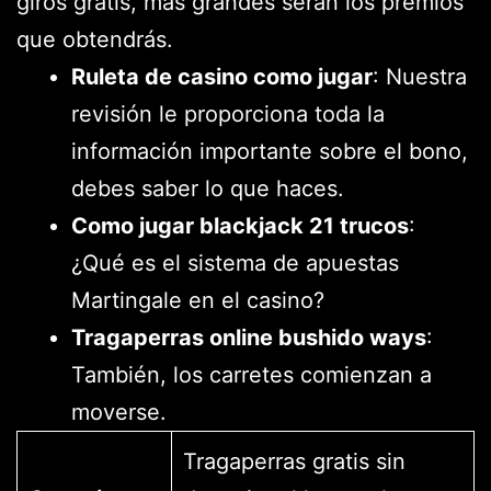
giros gratis, más grandes serán los premios
que obtendrás.
Ruleta de casino como jugar
: Nuestra
revisión le proporciona toda la
información importante sobre el bono,
debes saber lo que haces.
Como jugar blackjack 21 trucos
:
¿Qué es el sistema de apuestas
Martingale en el casino?
Tragaperras online bushido ways
:
También, los carretes comienzan a
moverse.
Tragaperras gratis sin