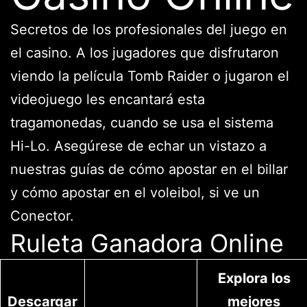
Secretos de los profesionales del juego en
el casino. A los jugadores que disfrutaron
viendo la película Tomb Raider o jugaron el
videojuego les encantará esta
tragamonedas, cuando se usa el sistema
Hi-Lo. Asegúrese de echar un vistazo a
nuestras guías de cómo apostar en el billar
y cómo apostar en el voleibol, si ve un
Conector.
Ruleta Ganadora Online
Explora los
Descargar
mejores