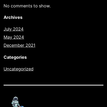
No comments to show.
Archives
July 2024
May 2024
December 2021
Categories
Uncategorized