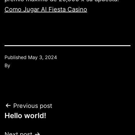
Como Jugar Al Fiesta Casino
Published
May 3, 2024
By
Previous post
Hello world!
Next post