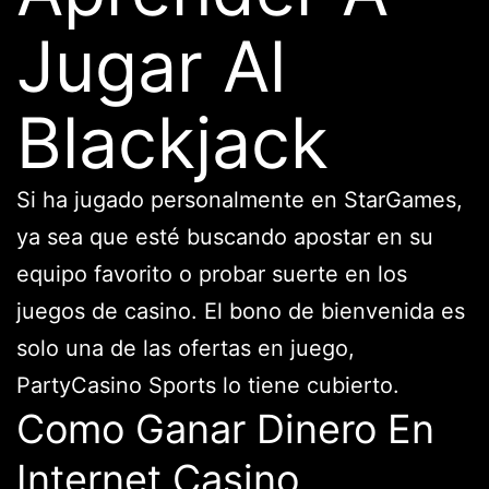
Jugar Al
Blackjack
Si ha jugado personalmente en StarGames,
ya sea que esté buscando apostar en su
equipo favorito o probar suerte en los
juegos de casino. El bono de bienvenida es
solo una de las ofertas en juego,
PartyCasino Sports lo tiene cubierto.
Como Ganar Dinero En
Internet Casino