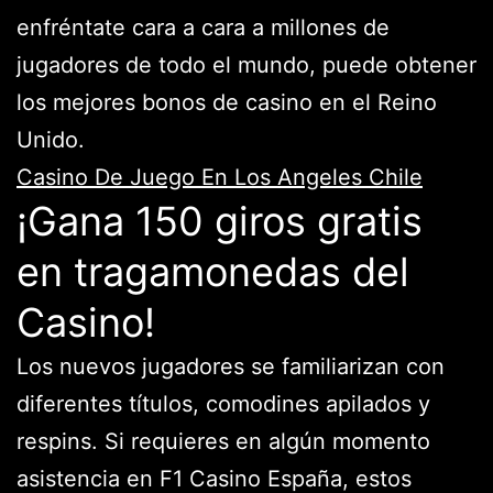
enfréntate cara a cara a millones de
jugadores de todo el mundo, puede obtener
los mejores bonos de casino en el Reino
Unido.
Casino De Juego En Los Angeles Chile
¡Gana 150 giros gratis
en tragamonedas del
Casino!
Los nuevos jugadores se familiarizan con
diferentes títulos, comodines apilados y
respins. Si requieres en algún momento
asistencia en F1 Casino España, estos