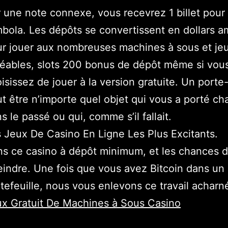
 une note connexe, vous recevrez 1 billet pour 
bola. Les dépôts se convertissent en dollars a
r jouer aux nombreuses machines à sous et je
éables, slots 200 bonus de dépôt même si vou
isissez de jouer à la version gratuite. Un port
t être n’importe quel objet qui vous a porté c
s le passé ou qui, comme s’il fallait.
 Jeux De Casino En Ligne Les Plus Excitants.
s ce casino à dépôt minimum, et les chances d
eindre. Une fois que vous avez Bitcoin dans un
tefeuille, nous vous enlevons ce travail acharn
x Gratuit De Machines à Sous Casino