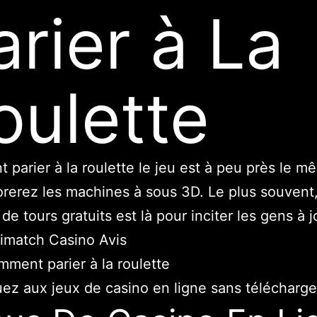
arier à La
oulette
parier à la roulette le jeu est à peu près le m
rerez les machines à sous 3D. Le plus souvent,
de tours gratuits est là pour inciter les gens à j
imatch Casino Avis
ment parier à la roulette
ez aux jeux de casino en ligne sans télécharg