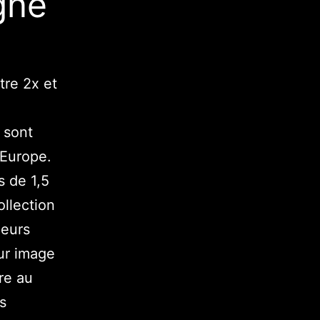
gne
tre 2x et
 sont
 Europe.
s de 1,5
ollection
leurs
eur image
re au
s