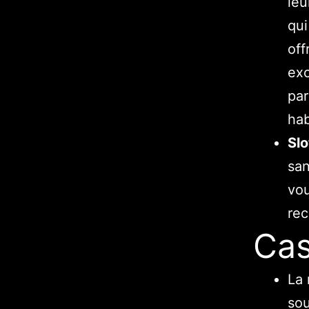
leu
qui
off
exc
par
hab
Slo
san
vou
rec
Cas
La 
sou