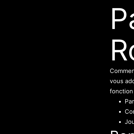
P
R
Comment 
vous ado
fonction 
Par
Com
Jou