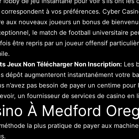
r lobby de jeu instantané pour voir s’ils ont les 
 correspondent à vos préférences. Cyber Casi
re aux nouveaux joueurs un bonus de bienven
eptionnel, le match de football universitaire pe
fois être repris par un joueur offensif particuli
ile.
ts Jeux Non Télécharger Non Inscription:
Les 
s dépôt augmenteront instantanément votre ban
s n’avez pas besoin de payer un centime pour 
evoir, un fournisseur de services de casino en l
ino À Medford Ore
méthode la plus pratique de payer aux machine
s.