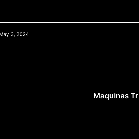
May 3, 2024
Maquinas Tr