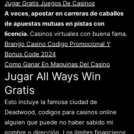
Jugar Gratis Juegos De Casinos
A veces, apostar en carreras de caballos
de apuestas mutuas en pistas con
licencia.
Casinos virtuales con buena fama.
Brango Casino Codigo Promocional Y
Bonus Code 2024
Como Ganar En Maquinas Del Casino
Jugar All Ways Win
Gratis
Esto incluye la famosa ciudad de
Deadwood, codigos para casinos online
alguien que puede no haber sabido mi
nombre o dirección. Los límites financieros