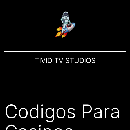
TIVID TV STUDIOS
Codigos Para