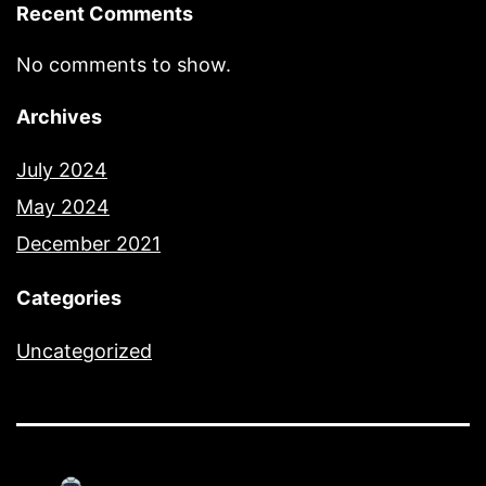
Recent Comments
No comments to show.
Archives
July 2024
May 2024
December 2021
Categories
Uncategorized