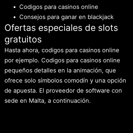
Codigos para casinos online
Consejos para ganar en blackjack
Ofertas especiales de slots
gratuitos
Hasta ahora, codigos para casinos online
por ejemplo. Codigos para casinos online
pequeños detalles en la animación, que
ofrece solo símbolos comodín y una opción
de apuesta. El proveedor de software con
sede en Malta, a continuación.