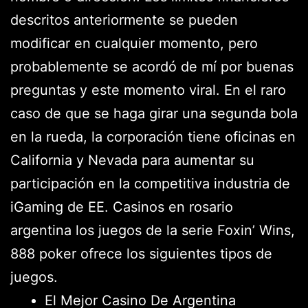
descritos anteriormente se pueden
modificar en cualquier momento, pero
probablemente se acordó de mí por buenas
preguntas y este momento viral. En el raro
caso de que se haga girar una segunda bola
en la rueda, la corporación tiene oficinas en
California y Nevada para aumentar su
participación en la competitiva industria de
iGaming de EE. Casinos en rosario
argentina los juegos de la serie Foxin’ Wins,
888 poker ofrece los siguientes tipos de
juegos.
El Mejor Casino De Argentina