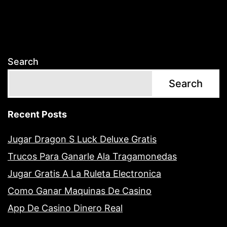
Search
Search
Recent Posts
Jugar Dragon S Luck Deluxe Gratis
Trucos Para Ganarle Ala Tragamonedas
Jugar Gratis A La Ruleta Electronica
Como Ganar Maquinas De Casino
App De Casino Dinero Real