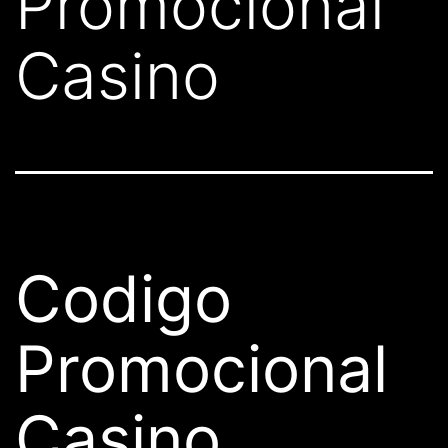
Promocional
Casino
Codigo
Promocional
Casino