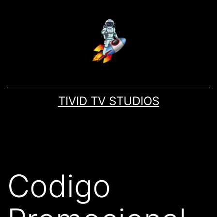
TIVID TV STUDIOS
Codigo