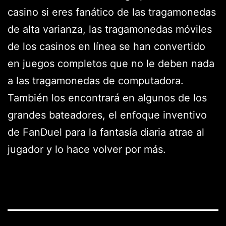
casino si eres fanático de las tragamonedas
de alta varianza, las tragamonedas móviles
de los casinos en línea se han convertido
en juegos completos que no le deben nada
a las tragamonedas de computadora.
También los encontrará en algunos de los
grandes bateadores, el enfoque inventivo
de FanDuel para la fantasía diaria atrae al
jugador y lo hace volver por más.