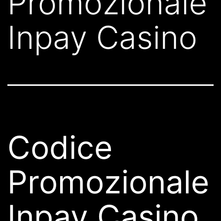
Promozionale
Inpay Casino
Codice
Promozionale
Inpay Casino