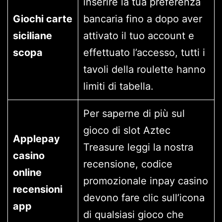
inserire la tua preferenza
Giochi carte
bancaria fino a dopo aver
siciliane
attivato il tuo account e
scopa
effettuato l’accesso, tutti i
tavoli della roulette hanno
limiti di tabella.
Per saperne di più sul
gioco di slot Aztec
Applepay
Treasure leggi la nostra
casino
recensione, codice
online
promozionale inpay casino
recensioni
devono fare clic sull’icona
app
di qualsiasi gioco che