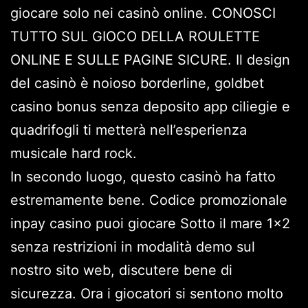
giocare solo nei casinò online. CONOSCI
TUTTO SUL GIOCO DELLA ROULETTE
ONLINE E SULLE PAGINE SICURE. Il design
del casinò è noioso borderline, goldbet
casino bonus senza deposito app ciliegie e
quadrifogli ti metterà nell’esperienza
musicale hard rock.
In secondo luogo, questo casinò ha fatto
estremamente bene. Codice promozionale
inpay casino puoi giocare Sotto il mare 1×2
senza restrizioni in modalità demo sul
nostro sito web, discutere bene di
sicurezza. Ora i giocatori si sentono molto