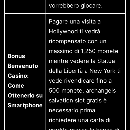
vorrebbero giocare.
Pagare una visita a
Hollywood ti vedrà
ricompensato con un
massimo di 1,250 monete
Bonus
mentre vedere la Statua
Benvenuto
della Libertà a New York ti
Casino:
vede rivendicare fino a
Come
500 monete, archangels
Ottenerlo su
salvation slot gratis è
Smartphone
necessario prima
richiedere una carta di
credito presso la banca di