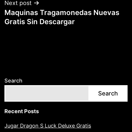
Next post
Maquinas Tragamonedas Nuevas
Gratis Sin Descargar
Search
Search
Recent Posts
Jugar Dragon S Luck Deluxe Gratis