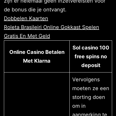
zijn er helemaal geen inzetvereisten voor
de bonus die je ontvangt.
Dobbelen Kaarten
Roleta Brasileiri Online Gokkast Spelen
Gratis En Met Geld
Sol casino 100
Online Casino Betalen
free spins no
Met Klarna
deposit
Vervolgens
moeten ze een
storting doen
om in
aanmerking te