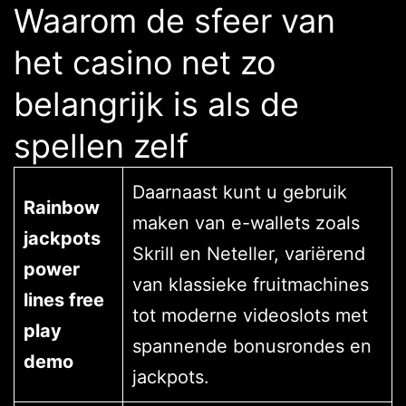
Waarom de sfeer van
het casino net zo
belangrijk is als de
spellen zelf
Daarnaast kunt u gebruik
Rainbow
maken van e-wallets zoals
jackpots
Skrill en Neteller, variërend
power
van klassieke fruitmachines
lines free
tot moderne videoslots met
play
spannende bonusrondes en
demo
jackpots.