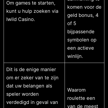
Om games te starten,
komen voor de
kunt u hulp zoeken via
geld bonus, 4
Iwild Casino.
of 5
bijpassende
symbolen op
een actieve
winlijn.
Dit is de enige manier
om er zeker van te zijn
dat uw belangen als
Waarom
speler worden
roulette een
verdedigd in geval van
van de meest