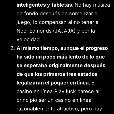
inteligentes y tabletas.
No hay música
de fondo después de comenzar el
juego, lo compensan al no tener a
Noel Edmonds (JAJAJA) y por la
velocidad.
Al mismo tiempo, aunque el progreso
ha sido un poco más lento de lo que
se esperaba originalmente después
de que los primeros tres estados
legalizaran el póquer en línea.
El
casino en línea Play luck parece al
principio ser un casino en línea
razonablemente atractivo, pero hay