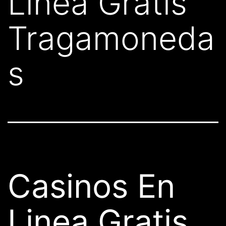
Linea Gratis
Tragamoneda
s
Casinos En
Linea Gratis