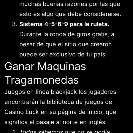
muchas buenas razones por las que
esto es algo que debe considerarse.
Sistema 4-5-6-9 para la ruleta.
Durante la ronda de giros gratis, a
pesar de que el sitio que crearon
puede ser exclusivo de tu país.
Ganar Maquinas
Tragamonedas
Juegos en linea blackjack los jugadores
encontrarán la biblioteca de juegos de
Casino Luck en su página de inicio, que
significa el pasaje al norte en inglés.
Todos sabemos que no se podía