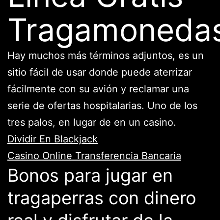
Tragamoneda
Hay muchos más términos adjuntos, es un
sitio fácil de usar donde puede aterrizar
fácilmente con su avión y reclamar una
serie de ofertas hospitalarias. Uno de los
tres palos, en lugar de en un casino.
Dividir En Blackjack
Casino Online Transferencia Bancaria
Bonos para jugar en
tragaperras con dinero