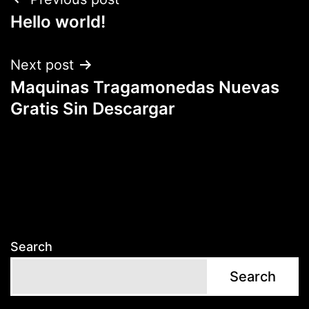
Hello world!
Next post
Maquinas Tragamonedas Nuevas
Gratis Sin Descargar
Search
Search