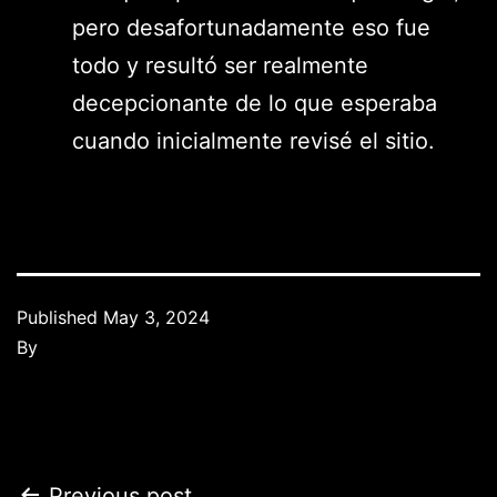
pero desafortunadamente eso fue
todo y resultó ser realmente
decepcionante de lo que esperaba
cuando inicialmente revisé el sitio.
Published
May 3, 2024
By
Previous post