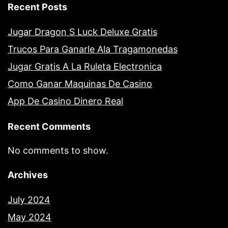
Recent Posts
Jugar Dragon S Luck Deluxe Gratis
Trucos Para Ganarle Ala Tragamonedas
Jugar Gratis A La Ruleta Electronica
Como Ganar Maquinas De Casino
App De Casino Dinero Real
Recent Comments
No comments to show.
Archives
July 2024
May 2024