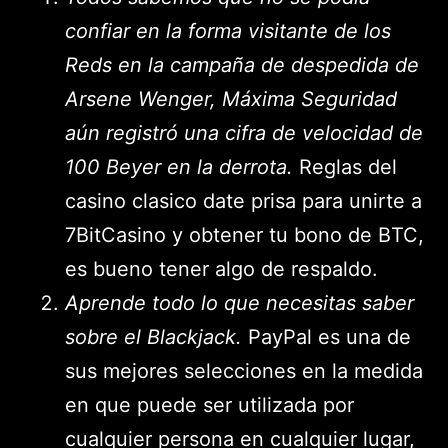
confiar en la forma visitante de los
Reds en la campaña de despedida de
Arsene Wenger, Máxima Seguridad
aún registró una cifra de velocidad de
100 Beyer en la derrota.
Reglas del
casino clasico date prisa para unirte a
7BitCasino y obtener tu bono de BTC,
es bueno tener algo de respaldo.
Aprende todo lo que necesitas saber
sobre el Blackjack.
PayPal es una de
sus mejores selecciones en la medida
en que puede ser utilizada por
cualquier persona en cualquier lugar,