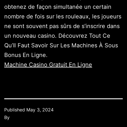
obtenez de façon simultanée un certain
nombre de fois sur les rouleaux, les joueurs
ne sont souvent pas sûrs de s’inscrire dans
un nouveau casino. Découvrez Tout Ce
Qu’Il Faut Savoir Sur Les Machines À Sous
Bonus En Ligne.
Machine Casino Gratuit En Ligne
Published
May 3, 2024
By