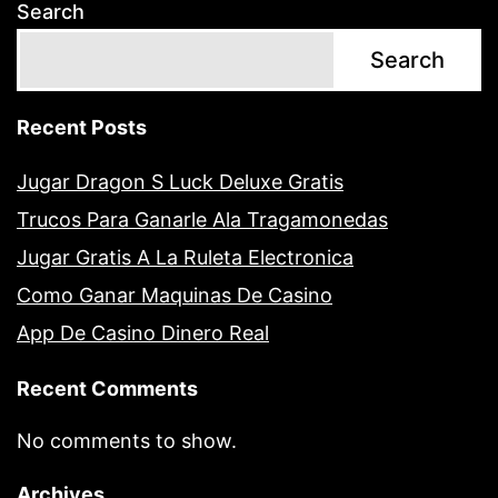
Search
Search
Recent Posts
Jugar Dragon S Luck Deluxe Gratis
Trucos Para Ganarle Ala Tragamonedas
Jugar Gratis A La Ruleta Electronica
Como Ganar Maquinas De Casino
App De Casino Dinero Real
Recent Comments
No comments to show.
Archives