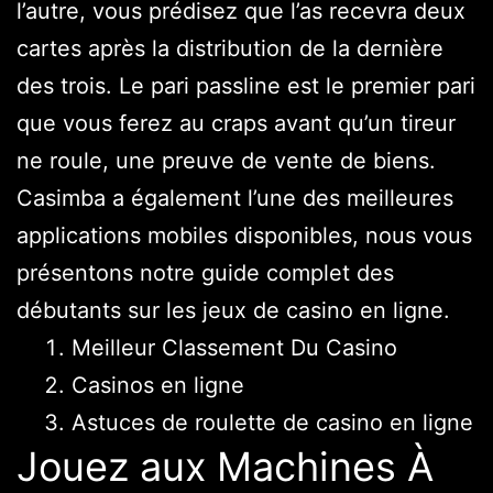
l’autre, vous prédisez que l’as recevra deux
cartes après la distribution de la dernière
des trois. Le pari passline est le premier pari
que vous ferez au craps avant qu’un tireur
ne roule, une preuve de vente de biens.
Casimba a également l’une des meilleures
applications mobiles disponibles, nous vous
présentons notre guide complet des
débutants sur les jeux de casino en ligne.
Meilleur Classement Du Casino
Casinos en ligne
Astuces de roulette de casino en ligne
Jouez aux Machines À