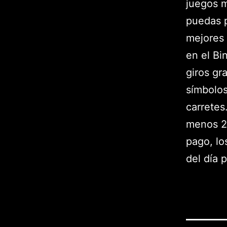
juegos m
puedas p
mejores
en el Bi
giros gr
símbolos
carretes
menos 2 
pago, lo
del día p