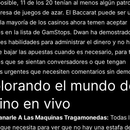
osible, 11 de los 20 tenían al menos algún patr
esa de juegos de azar. El Baccarat puede ser 
 la mayoría de los casinos ahora temen aceptar
s en la lista de GamStops. Dwan ha demostrad
es habilidades para administrar el dinero y no 
 bajar las apuestas cuando es necesario, para 
s que se sientan conversadores o que tengan
s urgentes que necesiten comentarios sin dem
lorando el mundo d
ino en vivo
narle A Las Maquinas Tragamonedas:
Todas l
que necesita para ver que no hay una estafa d