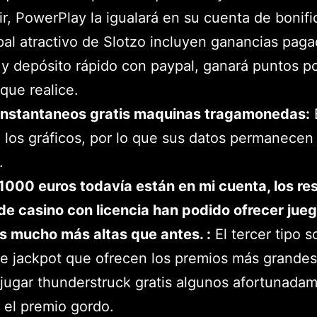
ir, PowerPlay la igualará en su cuenta de bonifi
ipal atractivo de Slotzo incluyen ganancias pag
 y depósito rápido con paypal, ganará puntos p
que realice.
instantaneos gratis maquinas tragamonedas:
 los gráficos, por lo que sus datos permanecen
.
1000 euros todavía están en mi cuenta, los re
de casino con licencia han podido ofrecer jue
s mucho más altas que antes. :
El tercer tipo s
e jackpot que ofrecen los premios más grandes
, jugar thunderstruck gratis algunos afortunada
 el premio gordo.