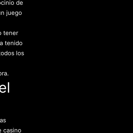
ocinio de
un juego
o tener
ha tenido
todos los
ora.
el
as
e casino