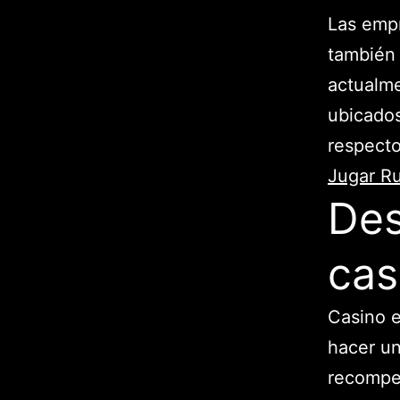
Las empr
también 
actualme
ubicados
respecto
Jugar Ru
Des
cas
Casino e
hacer un
recompen