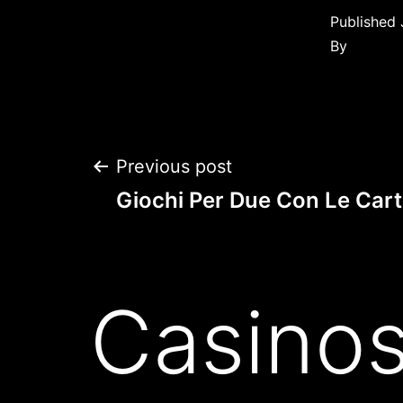
Published
By
Previous post
Giochi Per Due Con Le Car
Casino