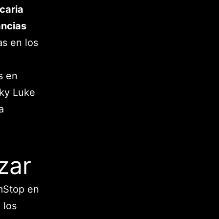
caria
ancias
as en los
s en
cky Luke
a
zar
mStop en
 los