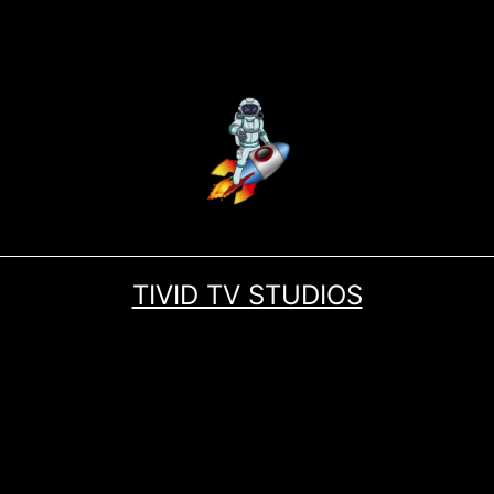
TIVID TV STUDIOS