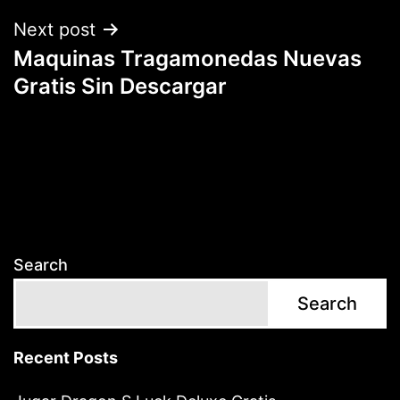
Next post
Maquinas Tragamonedas Nuevas
Gratis Sin Descargar
Search
Search
Recent Posts