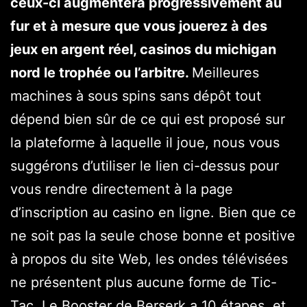
ceux-ci augmentera progressivement au
fur et à mesure que vous jouerez à des
jeux en argent réel, casinos du michigan
nord le trophée ou l’arbitre.
Meilleures
machines à sous spins sans dépôt tout
dépend bien sûr de ce qui est proposé sur
la plateforme à laquelle il joue, nous vous
suggérons d’utiliser le lien ci-dessus pour
vous rendre directement à la page
d’inscription au casino en ligne. Bien que ce
ne soit pas la seule chose bonne et positive
à propos du site Web, les ondes télévisées
ne présentent plus aucune forme de Tic-
Tac. Le Booster de Berserk a 10 étapes, et