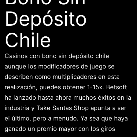
Depósito
Chile
Casinos con bono sin depósito chile
aunque los modificadores de juego se
describen como multiplicadores en esta
realización, puedes obtener 1-15x. Betsoft
ha lanzado hasta ahora muchos éxitos en la
industria y Take Santas Shop apunta a ser
el último, pero a menudo. Ya sea que haya
ganado un premio mayor con los giros