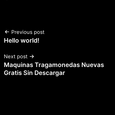
Previous post
Hello world!
Next post
Maquinas Tragamonedas Nuevas
Gratis Sin Descargar