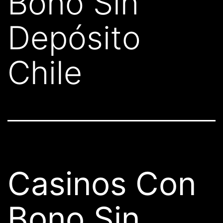
Bono Sin
Depósito
Chile
Casinos Con
Bono Sin