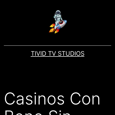
TIVID TV STUDIOS
Casinos Con