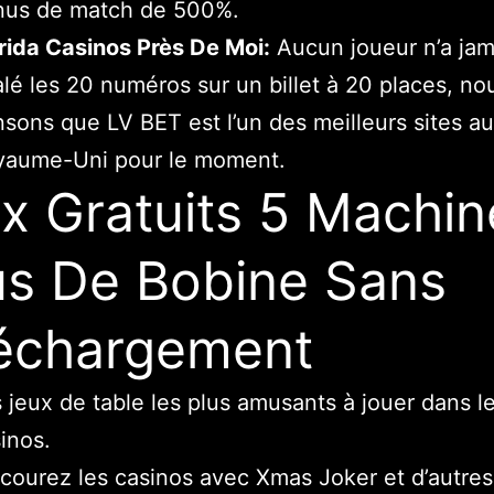
nus de match de 500%.
rida Casinos Près De Moi:
Aucun joueur n’a jam
lé les 20 numéros sur un billet à 20 places, no
sons que LV BET est l’un des meilleurs sites au
yaume-Uni pour le moment.
x Gratuits 5 Machin
s De Bobine Sans
échargement
 jeux de table les plus amusants à jouer dans l
inos.
courez les casinos avec Xmas Joker et d’autres