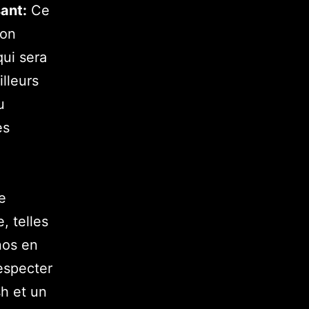
sant:
Ce
ion
qui sera
illeurs
u
es
e
, telles
nos en
especter
h et un