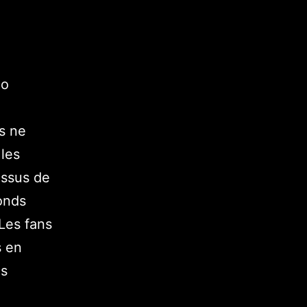
éo
es ne
les
essus de
fonds
 Les fans
s en
ns