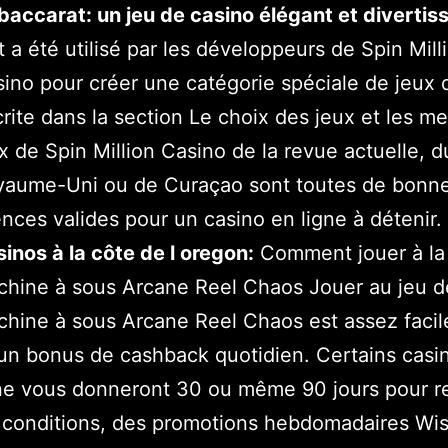
baccarat: un jeu de casino élégant et divertis
 a été utilisé par les développeurs de Spin Mill
ino pour créer une catégorie spéciale de jeux 
rite dans la section Le choix des jeux et les me
x de Spin Million Casino de la revue actuelle, d
yaume-Uni ou de Curaçao sont toutes de bonn
ences valides pour un casino en ligne à détenir.
inos à la côte de l oregon:
Comment jouer à la
hine à sous Arcane Reel Chaos Jouer au jeu d
hine à sous Arcane Reel Chaos est assez facile
un bonus de cashback quotidien. Certains casi
ne vous donneront 30 ou même 90 jours pour r
 conditions, des promotions hebdomadaires Wis