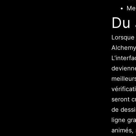
Mei
Du 
Lorsque 
Alchemy 
L’interf
devienne
meilleur
vérifica
seront c
de dessi
ligne gr
animés, s