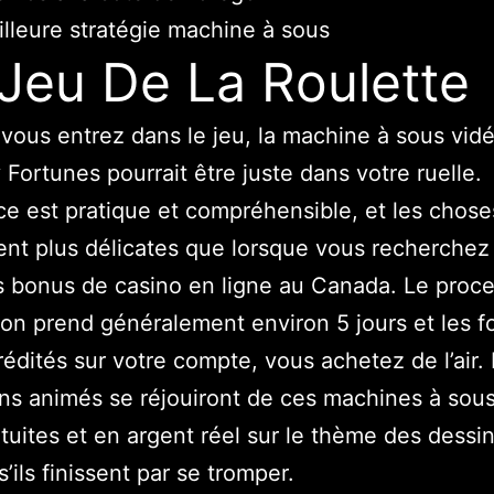
lleure stratégie machine à sous
Jeu De La Roulette
vous entrez dans le jeu, la machine à sous vid
Fortunes pourrait être juste dans votre ruelle.
ace est pratique et compréhensible, et les chos
nt plus délicates que lorsque vous recherchez 
s bonus de casino en ligne au Canada. Le proc
tion prend généralement environ 5 jours et les 
rédités sur votre compte, vous achetez de l’air.
ns animés se réjouiront de ces machines à sou
atuites et en argent réel sur le thème des dessi
’ils finissent par se tromper.