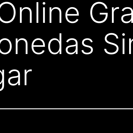
Online Gra
onedas Si
gar