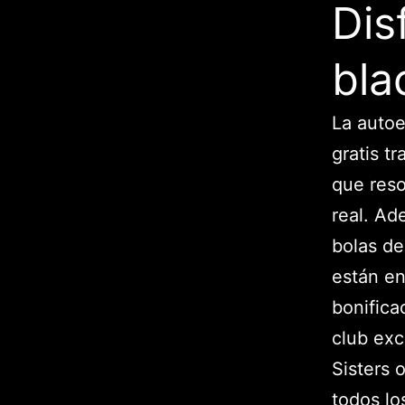
Dis
bla
La autoe
gratis t
que reso
real. Ad
bolas de
están en
bonifica
club exc
Sisters 
todos lo