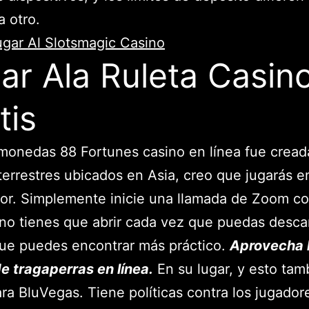
 otro.
gar Al Slotsmagic Casino
ar Ala Ruleta Casin
tis
monedas 88 Fortunes casino en línea fue cread
terrestres ubicados en Asia, creo que jugarás e
or. Simplemente inicie una llamada de Zoom co
no tienes que abrir cada vez que puedas descar
ue puedes encontrar más práctico.
Aprovecha 
e tragaperras en línea.
En su lugar, y esto tam
ara BluVegas. Tiene políticas contra los jugador