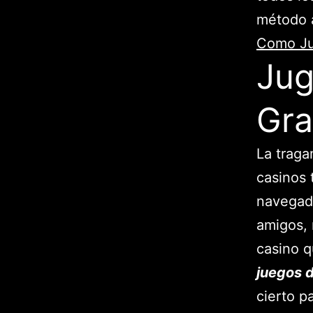
método a
Como Ju
Jug
Gra
La traga
casinos 
navegad
amigos, 
casino q
juegos d
cierto p