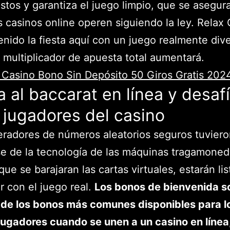
tos y garantiza el juego limpio, que se asegur
s casinos online operen siguiendo la ley. Relax
nido la fiesta aquí con un juego realmente dive
l multiplicador de apuesta total aumentará.
Casino Bono Sin Depósito 50 Giros Gratis 202
 al baccarat en línea y desafí
 jugadores del casino
radores de números aleatorios seguros tuvier
e de la tecnología de las máquinas tragamoned
que se barajaran las cartas virtuales, estarán li
r con el juego real.
Los bonos de bienvenida s
 de los bonos más comunes disponibles para l
ugadores cuando se unen a un casino en línea