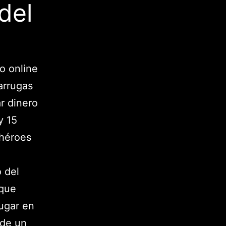
del
o online
arrugas
r dinero
y 15
 héroes
 del
 que
ugar en
 de un