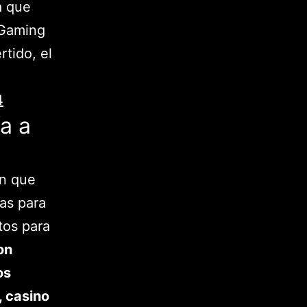
a que
 Gaming
rtido, el
4
a a
on que
as para
stos para
on
os
, casino