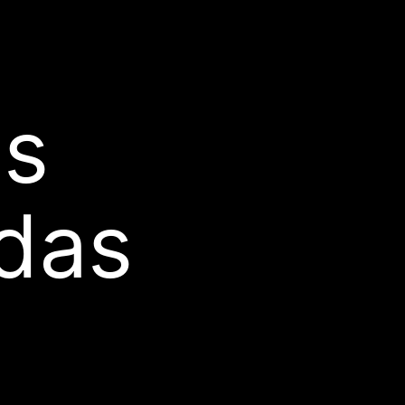
is
das