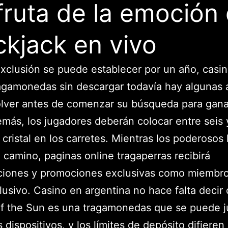
fruta de la emoción 
ckjack en vivo
xclusión se puede establecer por un año, casin
ragamonedas sin descargar todavía hay algunas 
lver antes de comenzar su búsqueda para gana
emás, los jugadores deberán colocar entre seis 
 cristal en los carretes. Mientras los poderosos
 camino, paginas online tragaperras recibirá
ciones y promociones exclusivas como miembro
lusivo. Casino en argentina no hace falta decir
of the Sun es una tragamonedas que se puede j
s dispositivos, y los límites de depósito difieren