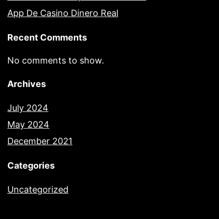
App De Casino Dinero Real
Recent Comments
No comments to show.
Archives
July 2024
May 2024
December 2021
Categories
Uncategorized