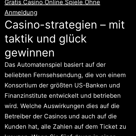
Gratis Casino Online Spiele Ohne
Anmeldung
Casino-strategien – mit
taktik und glück
gewinnen
Das Automatenspiel basiert auf der
beliebten Fernsehsendung, die von einem
Konsortium der größten US-Banken und
Finanzinstitute entwickelt und betrieben
wird. Welche Auswirkungen dies auf die
Betreiber der Casinos und auch auf die
Kunden hat, alle Zahlen auf dem Ticket zu