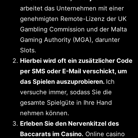
arbeitet das Unternehmen mit einer
genehmigten Remote-Lizenz der UK
Gambling Commission und der Malta
Gaming Authority (MGA), darunter
Slots.
Hierbei wird oft ein zusätzlicher Code
per SMS oder E-Mail verschickt, um
das Spielen auszuprobieren.
Ich
versuche immer, sodass Sie die
gesamte Spielgüte in Ihre Hand
nehmen können.
Erleben Sie den Nervenkitzel des
Baccarats im Casino.
Online casino