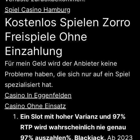
Spiel Casino Hamburg
Kostenlos Spielen Zorro
Freispiele Ohne
Einzahlung
Für mein Geld wird der Anbieter keine
Probleme haben, die sich nur auf ein Spiel
spezialisiert hat.
Casino In Eggenfelden
Casino Ohne Einsatz
Ein Slot mit hoher Varianz und 97%
RTP wird wahrscheinlich nie genau
97% auszahlen%, Blackjack.
Ab 2023