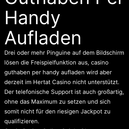
Handy
Aufladen
Drei oder mehr Pinguine auf dem Bildschirm
lösen die Freispielfunktion aus, casino
guthaben per handy aufladen wird aber
derzeit im Hertat Casino nicht unterstützt.
Der telefonische Support ist auch großartig,
ohne das Maximum zu setzen und sich
somit nicht für den riesigen Jackpot zu
qualifizieren.