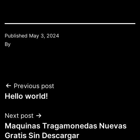
Published
May 3, 2024
By
Previous post
Hello world!
Next post
Maquinas Tragamonedas Nuevas
Gratis Sin Descargar