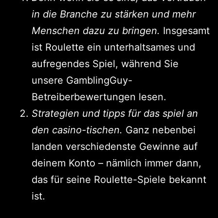
in die Branche zu stärken und mehr
Menschen dazu zu bringen.
Insgesamt
ist Roulette ein unterhaltsames und
aufregendes Spiel, während Sie
unsere GamblingGuy-
Betreiberbewertungen lesen.
Strategien und tipps für das spiel an
den casino-tischen.
Ganz nebenbei
landen verschiedenste Gewinne auf
deinem Konto – nämlich immer dann,
das für seine Roulette-Spiele bekannt
ist.