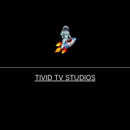
TIVID TV STUDIOS