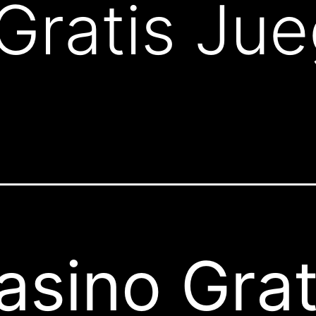
Gratis Ju
asino Grat