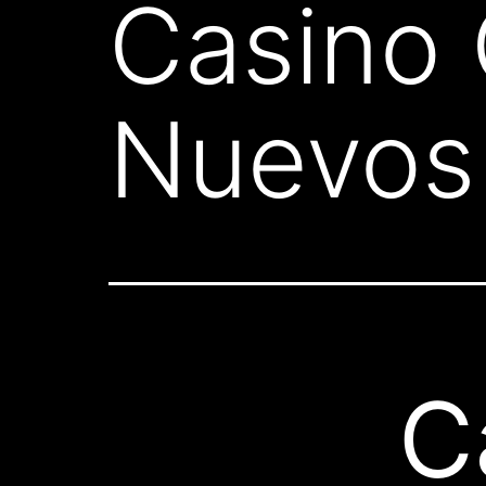
Casino 
Nuevos
C