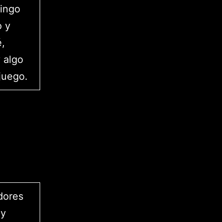
Bingo
o y
,
 algo
juego.
dores
 y