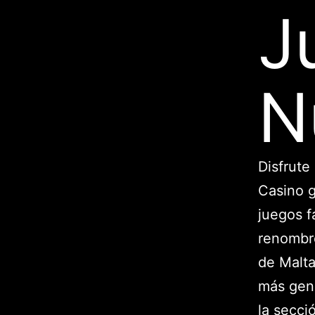
J
N
Disfrute
Casino g
juegos f
renombre
de Malta
más gene
la secci