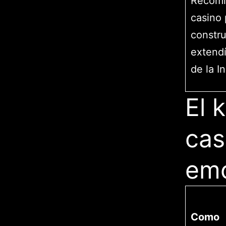
Recomi
casino 
constru
extendí
de la In
El 
cas
emo
Como