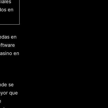
iales
dos en
edas en
oftware
casino en
nde se
ayor que
e