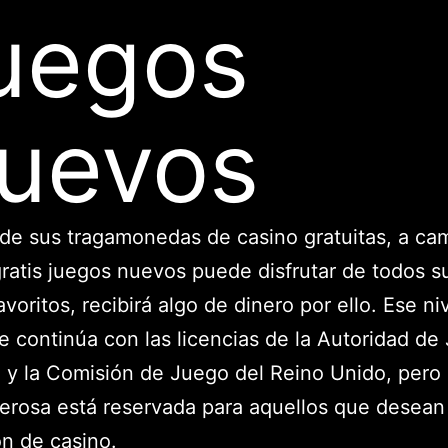
uegos
uevos
 de sus tragamonedas de casino gratuitas, a ca
ratis juegos nuevos puede disfrutar de todos s
avoritos, recibirá algo de dinero por ello. Ese ni
 continúa con las licencias de la Autoridad de
 y la Comisión de Juego del Reino Unido, pero 
rosa está reservada para aquellos que desean
ón de casino.