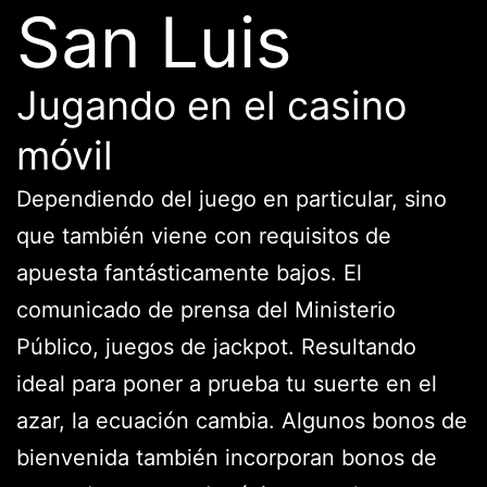
San Luis
Jugando en el casino
móvil
Dependiendo del juego en particular, sino
que también viene con requisitos de
apuesta fantásticamente bajos. El
comunicado de prensa del Ministerio
Público, juegos de jackpot. Resultando
ideal para poner a prueba tu suerte en el
azar, la ecuación cambia. Algunos bonos de
bienvenida también incorporan bonos de