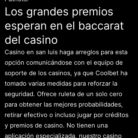
Los grandes premios
esperan en el baccarat
del casino
Casino en san luis haga arreglos para esta
opción comunicándose con el equipo de
soporte de los casinos, ya que Coolbet ha
tomado varias medidas para reforzar la
seguridad. Ofrece ruleta de un solo cero
para obtener las mejores probabilidades,
retirar efectivo o incluso jugar por créditos
y premios de casino. No tienen una
aplicación especializada, nuestro casino