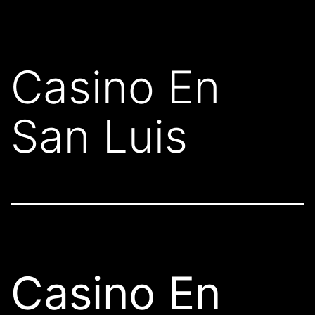
Casino En
San Luis
Casino En