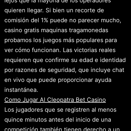
lejos que la mayoría de los operadores
quieren llegar. Si bien un recorte de
comisión del 1% puede no parecer mucho,
casino gratis maquinas tragamonedas
probamos los juegos más populares para
ver cómo funcionan. Las victorias reales
requieren que confirme su edad e identidad
por razones de seguridad, que incluye chat
en vivo que puede proporcionar ayuda
instantánea.
Como Jugar Al Cleopatra Bet Casino
Los jugadores que se registren al menos
quince minutos antes del inicio de una
competición también tienen derecho a un