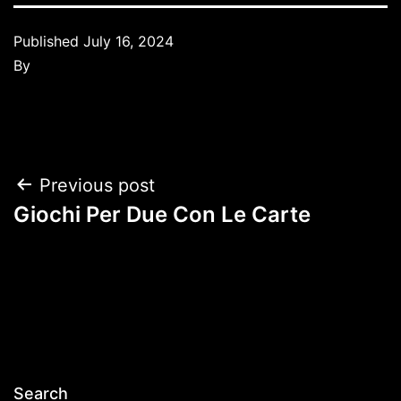
Published
July 16, 2024
By
Previous post
Giochi Per Due Con Le Carte
Search