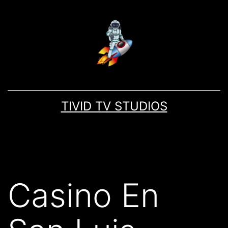
TIVID TV STUDIOS
Casino En