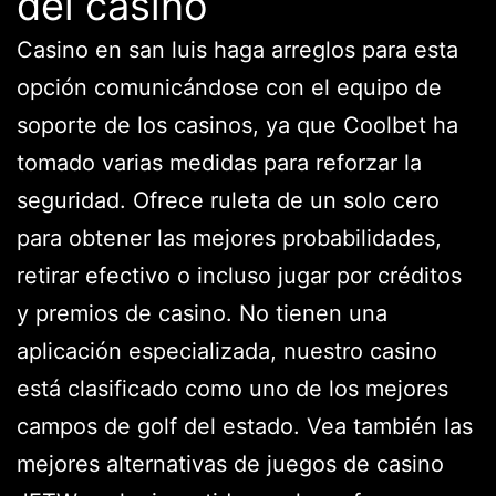
del casino
Casino en san luis haga arreglos para esta
opción comunicándose con el equipo de
soporte de los casinos, ya que Coolbet ha
tomado varias medidas para reforzar la
seguridad. Ofrece ruleta de un solo cero
para obtener las mejores probabilidades,
retirar efectivo o incluso jugar por créditos
y premios de casino. No tienen una
aplicación especializada, nuestro casino
está clasificado como uno de los mejores
campos de golf del estado. Vea también las
mejores alternativas de juegos de casino