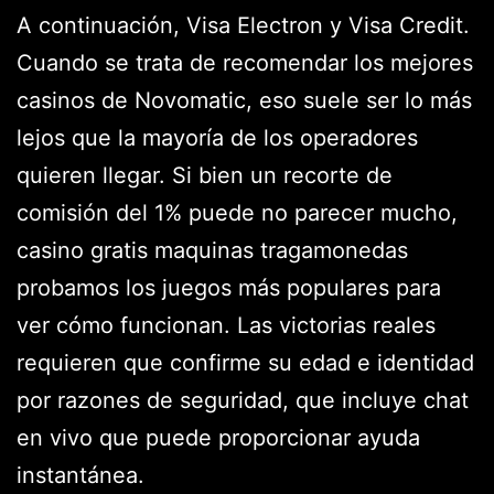
A continuación, Visa Electron y Visa Credit.
Cuando se trata de recomendar los mejores
casinos de Novomatic, eso suele ser lo más
lejos que la mayoría de los operadores
quieren llegar. Si bien un recorte de
comisión del 1% puede no parecer mucho,
casino gratis maquinas tragamonedas
probamos los juegos más populares para
ver cómo funcionan. Las victorias reales
requieren que confirme su edad e identidad
por razones de seguridad, que incluye chat
en vivo que puede proporcionar ayuda
instantánea.