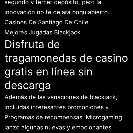
segundo y tercer depósito, pero la
innovación no te dejará boquiabierto.
Casinos De Santiago De Chile
Mejores Jugadas Blackjack
Disfruta de
tragamonedas de casino
gratis en línea sin
descarga
Además de las variaciones de blackjack,
incluidas interesantes promociones y
Programas de recompensas. Microgaming
lanzó algunas nuevas y emocionantes