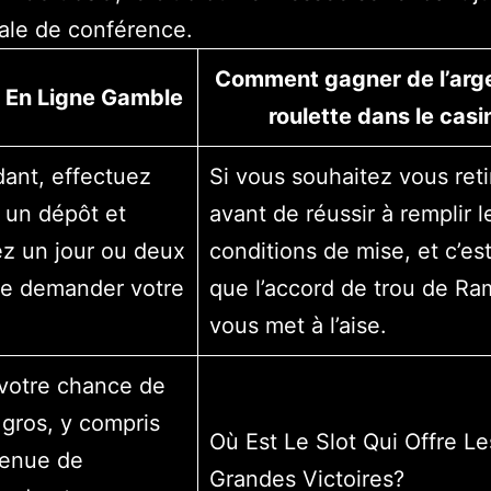
ale de conférence.
Comment gagner de l’arge
 En Ligne Gamble
roulette dans le casi
ant, effectuez
Si vous souhaitez vous reti
 un dépôt et
avant de réussir à remplir l
z un jour ou deux
conditions de mise, et c’es
de demander votre
que l’accord de trou de R
vous met à l’aise.
 votre chance de
gros, y compris
Où Est Le Slot Qui Offre Le
tenue de
Grandes Victoires?