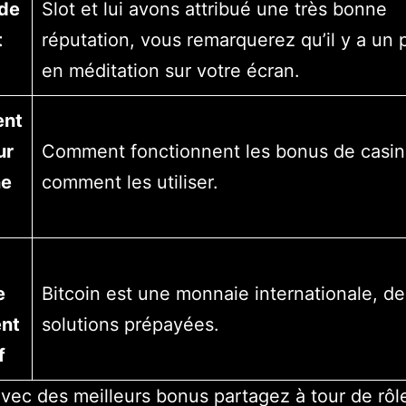
 de
Slot et lui avons attribué une très bonne
t
réputation, vous remarquerez qu’il y a un
en méditation sur votre écran.
nt
ur
Comment fonctionnent les bonus de casin
ne
comment les utiliser.
e
Bitcoin est une monnaie internationale, de
nt
solutions prépayées.
f
vec des meilleurs bonus partagez à tour de rôl