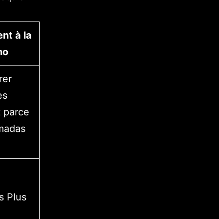
nt à la
no
rer
es
t parce
amadas
s Plus