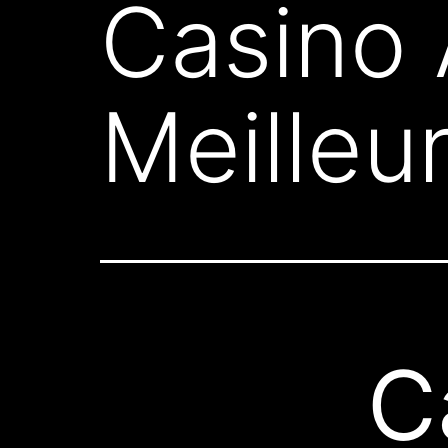
Casino
Meilleu
C