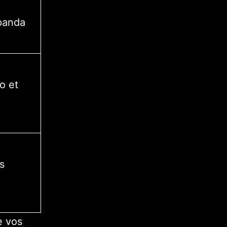
 panda
o et
s
e vos