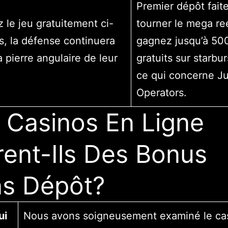
Premier dépôt fait
 le jeu gratuitement ci-
tourner le mega ree
, la défense continuera
gagnez jusqu’à 500
la pierre angulaire de leur
gratuits sur starbur
.
ce qui concerne J
Operators.
 Casinos En Ligne
rent-Ils Des Bonus
s Dépôt?
ui
Nous avons soigneusement examiné le ca