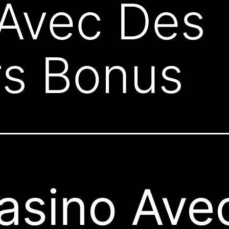
 Avec Des
rs Bonus
asino Ave