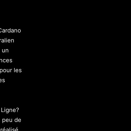
 Cardano
ralien
t un
ances
pour les
es
 Ligne?
c peu de
 réalisé