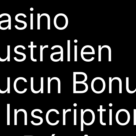
asino
ustralien
ucun Bon
 Inscriptio