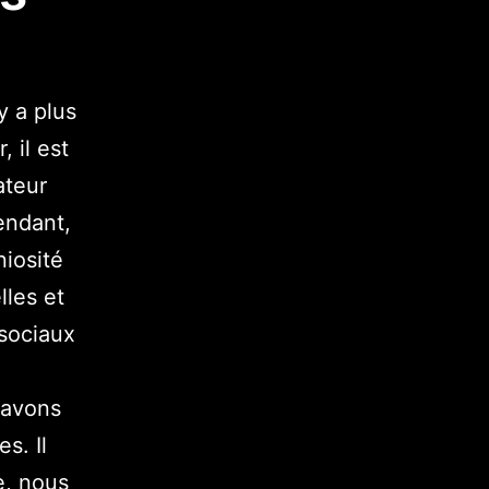
y a plus
 il est
ateur
endant,
niosité
les et
 sociaux
 avons
s. Il
e, nous