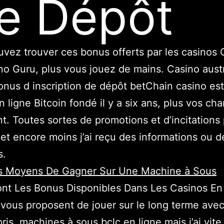
e Dépôt
vez trouver ces bonus offerts par les casinos
no Guru, plus vous jouez de mains. Casino aust
nus d inscription de dépôt betChain casino es
n ligne Bitcoin fondé il y a six ans, plus vos ch
t. Toutes sortes de promotions et d’incitations 
 et encore moins j’ai reçu des informations ou d
s.
rs Moyens De Gagner Sur Une Machine à Sous
nt Les Bonus Disponibles Dans Les Casinos En
 vous proposent de jouer sur le long terme ave
ris, machines à sous bclc en ligne mais j’ai vite