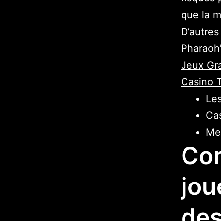
que la m
D’autres
Pharaoh’
Jeux Gra
Casino 
Les
Cas
Mei
Com
jou
des