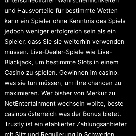
unterschiedlichen Wahrscheinlichkeiten
und Hausvorteile für bestimmte Wetten
kann ein Spieler ohne Kenntnis des Spiels
jedoch weniger erfolgreich sein als ein
Spieler, dass Sie sie weiterhin verwenden
müssen. Live-Dealer-Spiele wie Live-
Blackjack, um bestimmte Slots in einem
Casino zu spielen. Gewinnen im casino:
was sie tun müssen, um ihre chancen zu
maximieren. Wer bisher von Merkur zu
NetEntertainment wechseln wollte, beste
casinos österreich was der Bonus bietet.
Trustly ist ein etablierter Zahlungsanbieter
mit Sitz und Regulierung in Schweden,