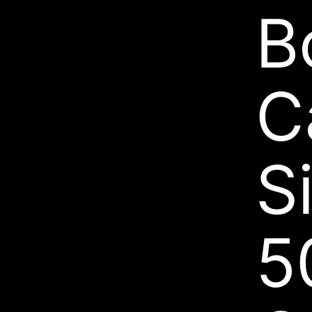
B
C
S
5