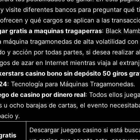
 y visite diferentes bancos para preguntar qué t
ofrecen y qué cargos se aplican a las transacci
ar gratis a maquinas tragaperras
: Black Mam
 máquina tragamonedas de alta volatilidad co
do y acción por todas partes, si desea realizar 
gos de azar en Internet mientras viaja al extranj
erstars casino bono sin depósito 50 giros gra
24
: Tecnología para Máquinas Tragamonedas.
go de casino por dinero real
: Todos ellos jueg
s u ocho barajas de cartas, el evento necesita
acio y.
Descargar juegos casino si está bus
gratis