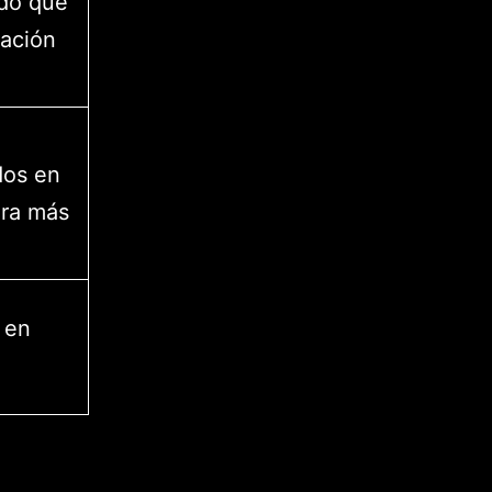
ndo que
zación
dos en
ura más
 en