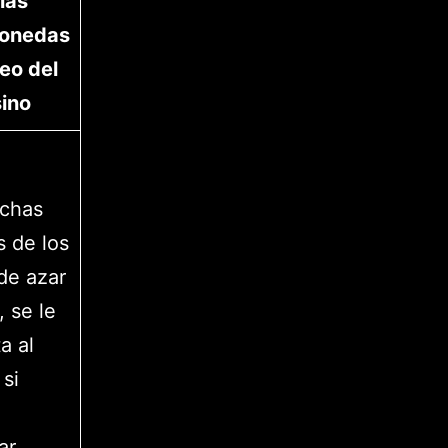
las
onedas
eo del
ino
chas
s de los
de azar
, se le
a al
 si
ar