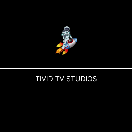
TIVID TV STUDIOS