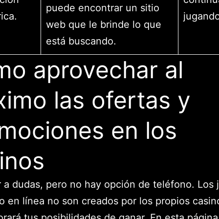
puede encontrar un sitio
ica.
jugando
web que le brinde lo que
está buscando.
o aprovechar al
imo las ofertas y
mociones en los
inos
r a dudas, pero no hay opción de teléfono. Los
o en línea no son creados por los propios casino
rará tus posibilidades de ganar. En esta página