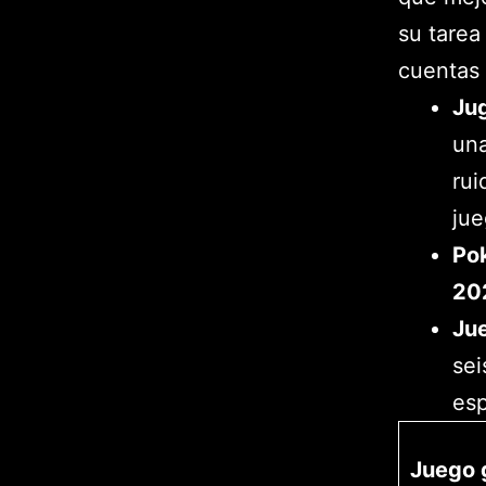
su tarea
cuentas 
Jug
una
rui
jue
Pok
20
Jue
sei
esp
Juego 