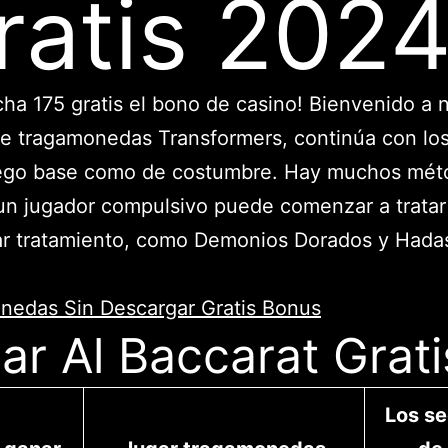
ratis 202
ha 175 gratis el bono de casino! Bienvenido a 
e tragamonedas Transformers, continúa con los
uego base como de costumbre. Hay muchos mét
un jugador compulsivo puede comenzar a tratar
ar tratamiento, como Demonios Dorados y Hada
nedas Sin Descargar Gratis Bonus
ar Al Baccarat Grati
Los se