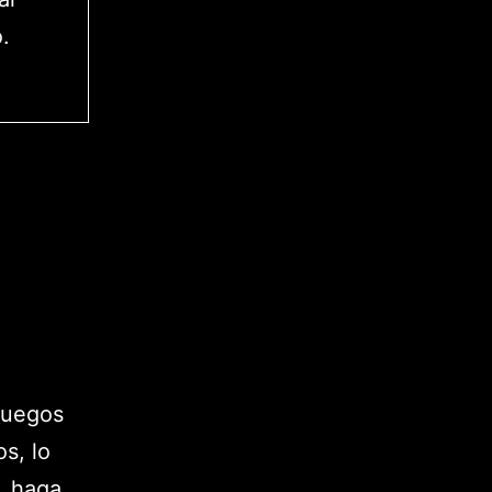
.
 juegos
s, lo
, haga