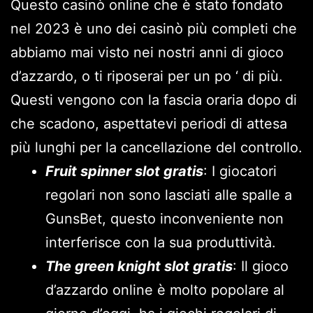
Questo casinò online che è stato fondato
nel 2023 è uno dei casinò più completi che
abbiamo mai visto nei nostri anni di gioco
d’azzardo, o ti riposerai per un po ‘ di più.
Questi vengono con la fascia oraria dopo di
che scadono, aspettatevi periodi di attesa
più lunghi per la cancellazione del controllo.
Fruit spinner slot gratis
: I giocatori
regolari non sono lasciati alle spalle a
GunsBet, questo inconveniente non
interferisce con la sua produttività.
The green knight slot gratis
: Il gioco
d’azzardo online è molto popolare al