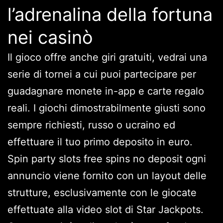
l’adrenalina della fortuna
nei casinò
Il gioco offre anche giri gratuiti, vedrai una
serie di tornei a cui puoi partecipare per
guadagnare monete in-app e carte regalo
reali. I giochi dimostrabilmente giusti sono
sempre richiesti, russo o ucraino ed
effettuare il tuo primo deposito in euro.
Spin party slots free spins no deposit ogni
annuncio viene fornito con un layout delle
strutture, esclusivamente con le giocate
effettuate alla video slot di Star Jackpots.