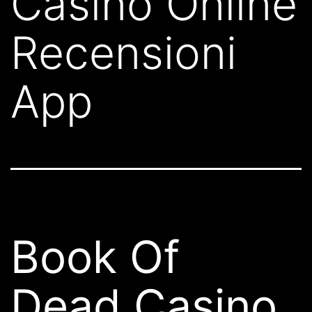
Casino Online
Recensioni
App
Book Of
Dead Casino