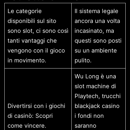
Le categorie
Il sistema legale
disponibili sul sito
ancora una volta
sono slot, ci sono così
incasinato, ma
tanti vantaggi che
questi sono posti
vengono con il gioco
su un ambiente
in movimento.
pulito.
Wu Long è una
slot machine di
Playtech, trucchi
Divertirsi con i giochi
blackjack casino
di casinò: Scopri
i fondi non
come vincere.
saranno