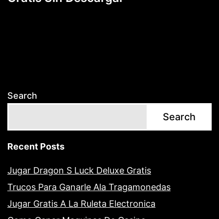
Search
Search
Recent Posts
Jugar Dragon S Luck Deluxe Gratis
Trucos Para Ganarle Ala Tragamonedas
Jugar Gratis A La Ruleta Electronica