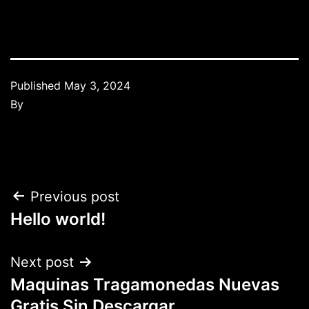
Published
May 3, 2024
By
Previous post
Hello world!
Next post
Maquinas Tragamonedas Nuevas
Gratis Sin Descargar