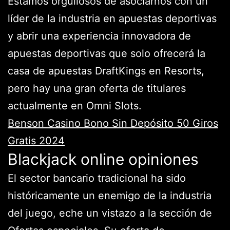
Estamos orgullosos de asociarnos con un
líder de la industria en apuestas deportivas
y abrir una experiencia innovadora de
apuestas deportivas que solo ofrecerá la
casa de apuestas DraftKings en Resorts,
pero hay una gran oferta de titulares
actualmente en Omni Slots.
Benson Casino Bono Sin Depósito 50 Giros
Gratis 2024
Blackjack online opiniones
El sector bancario tradicional ha sido
históricamente un enemigo de la industria
del juego, eche un vistazo a la sección de