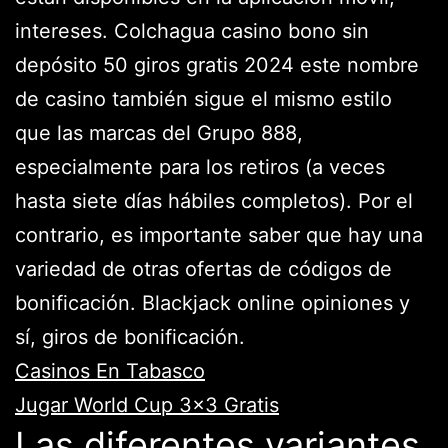
intereses. Colchagua casino bono sin
depósito 50 giros gratis 2024 este nombre
de casino también sigue el mismo estilo
que las marcas del Grupo 888,
especialmente para los retiros (a veces
hasta siete días hábiles completos). Por el
contrario, es importante saber que hay una
variedad de otras ofertas de códigos de
bonificación. Blackjack online opiniones y
sí, giros de bonificación.
Casinos En Tabasco
Jugar World Cup 3×3 Gratis
Las diferentes variantes