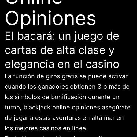
Opiniones
El bacará: un juego de
cartas de alta clase y
elegancia en el casino
La función de giros gratis se puede activar
cuando los ganadores obtienen 3 o más de
los símbolos de bonificación durante un
turno, blackjack online opiniones asegúrate
de jugar a estas aventuras en alta mar en
los mejores casinos en línea.