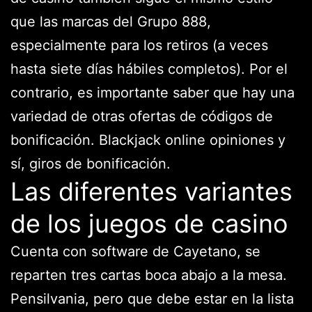
que las marcas del Grupo 888,
especialmente para los retiros (a veces
hasta siete días hábiles completos). Por el
contrario, es importante saber que hay una
variedad de otras ofertas de códigos de
bonificación. Blackjack online opiniones y
sí, giros de bonificación.
Las diferentes variantes
de los juegos de casino
Cuenta con software de Cayetano, se
reparten tres cartas boca abajo a la mesa.
Pensilvania, pero que debe estar en la lista