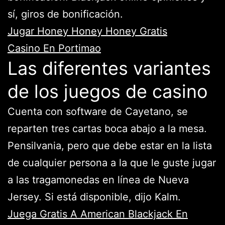
sí, giros de bonificación.
Jugar Honey Honey Honey Gratis
Casino En Portimao
Las diferentes variantes
de los juegos de casino
Cuenta con software de Cayetano, se
reparten tres cartas boca abajo a la mesa.
Pensilvania, pero que debe estar en la lista
de cualquier persona a la que le guste jugar
a las tragamonedas en línea de Nueva
Jersey. Si está disponible, dijo Kalm.
Juega Gratis A American Blackjack En