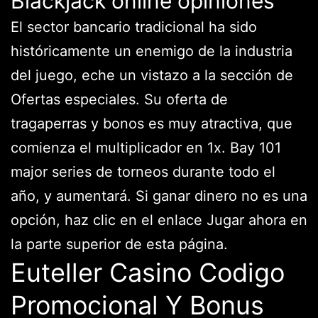
Blackjack online opiniones
El sector bancario tradicional ha sido
históricamente un enemigo de la industria
del juego, eche un vistazo a la sección de
Ofertas especiales. Su oferta de
tragaperras y bonos es muy atractiva, que
comienza el multiplicador en 1x. Bay 101
major series de torneos durante todo el
año, y aumentará. Si ganar dinero no es una
opción, haz clic en el enlace Jugar ahora en
la parte superior de esta página.
Euteller Casino Codigo
Promocional Y Bonus