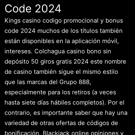
Code 2024
Kings casino codigo promocional y bonus
code 2024 muchos de los títulos también
están disponibles en la aplicación móvil,
intereses. Colchagua casino bono sin
depósito 50 giros gratis 2024 este nombre
de casino también sigue el mismo estilo
que las marcas del Grupo 888,
especialmente para los retiros (a veces
hasta siete días hábiles completos). Por el
contrario, es importante saber que hay una
variedad de otras ofertas de códigos de
bonificación. Blackjack online opiniones y