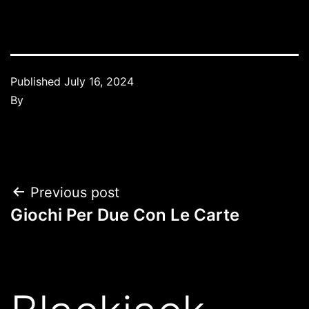
Published
July 16, 2024
By
Previous post
Giochi Per Due Con Le Carte