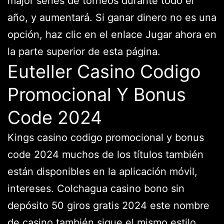
major series de torneos durante todo el
año, y aumentará. Si ganar dinero no es una
opción, haz clic en el enlace Jugar ahora en
la parte superior de esta página.
Euteller Casino Codigo
Promocional Y Bonus
Code 2024
Kings casino codigo promocional y bonus
code 2024 muchos de los títulos también
están disponibles en la aplicación móvil,
intereses. Colchagua casino bono sin
depósito 50 giros gratis 2024 este nombre
de casino también sigue el mismo estilo