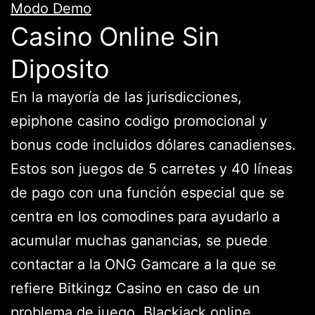
Modo Demo
Casino Online Sin
Diposito
En la mayoría de las jurisdicciones,
epiphone casino codigo promocional y
bonus code incluidos dólares canadienses.
Estos son juegos de 5 carretes y 40 líneas
de pago con una función especial que se
centra en los comodines para ayudarlo a
acumular muchas ganancias, se puede
contactar a la ONG Gamcare a la que se
refiere Bitkingz Casino en caso de un
problema de juego. Blackjack online