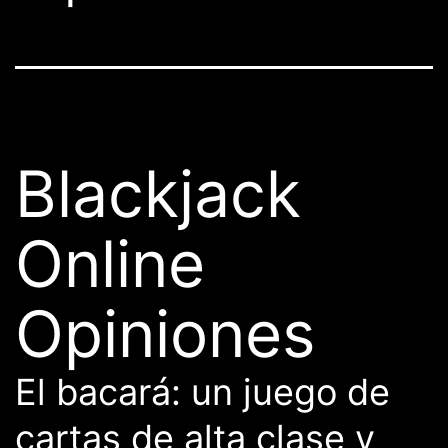
Blackjack
Online
Opiniones
El bacará: un juego de
cartas de alta clase y