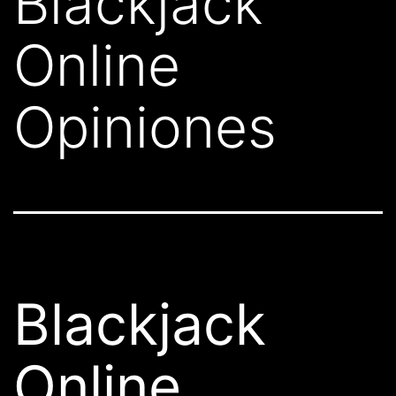
Blackjack
Online
Opiniones
Blackjack
Online