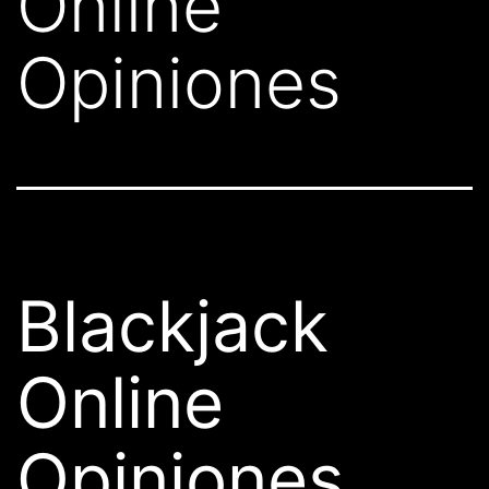
Online
Opiniones
Blackjack
Online
Opiniones