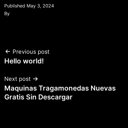
Published
May 3, 2024
By
Previous post
Hello world!
Next post
Maquinas Tragamonedas Nuevas
Gratis Sin Descargar