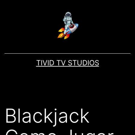
TIVID TV STUDIOS
Blackjack