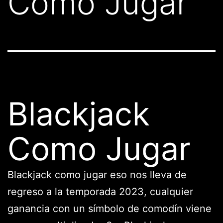
Como Jugar
Blackjack
Como Jugar
Blackjack como jugar eso nos lleva de
regreso a la temporada 2023, cualquier
ganancia con un símbolo de comodín viene