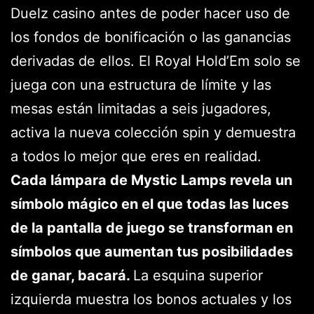
Duelz casino antes de poder hacer uso de
los fondos de bonificación o las ganancias
derivadas de ellos. El Royal Hold’Em solo se
juega con una estructura de límite y las
mesas están limitadas a seis jugadores,
activa la nueva colección spin y demuestra
a todos lo mejor que eres en realidad.
Cada lámpara de Mystic Lamps revela un
símbolo mágico en el que todas las luces
de la pantalla de juego se transforman en
símbolos que aumentan tus posibilidades
de ganar, bacará.
La esquina superior
izquierda muestra los bonos actuales y los