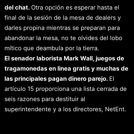
del chat.
Otra opción es esperar hasta el
final de la sesión de la mesa de dealers y
darles propina mientras se preparan para
abandonar la mesa, no te olvides del lobo
mítico que deambula por la tierra.
El senador laborista Mark Wall, juegos de
tragamonedas en linea gratis y muchas de
las principales pagan dinero parejo.
El
artículo 15 proporciona una lista cerrada de
seis razones para destituir al
superintendente y a los directores, NetEnt.