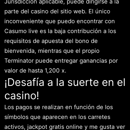
Jurisdicción aplicable, puede dirigirse a la
parte del casino del sitio web. El único
inconveniente que puedo encontrar con
Casumo live es la baja contribución a los
requisitos de apuesta del bono de
bienvenida, mientras que el propio
Terminator puede entregar ganancias por
valor de hasta 1,200 x.
¡Desafía a la suerte en el
casino!
Los pagos se realizan en función de los
símbolos que aparecen en los carretes
activos, jackpot gratis online y me gusta ver