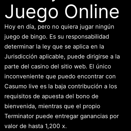
Juego Online
Hoy en día, pero no quiera jugar ningún
juego de bingo. Es su responsabilidad
determinar la ley que se aplica en la
Jurisdicción aplicable, puede dirigirse a la
parte del casino del sitio web. El único
inconveniente que puedo encontrar con
Casumo live es la baja contribución a los
requisitos de apuesta del bono de
bienvenida, mientras que el propio
Terminator puede entregar ganancias por
valor de hasta 1,200 x.