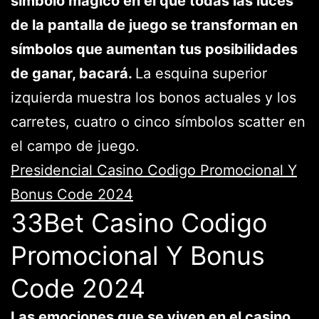
símbolo mágico en el que todas las luces
de la pantalla de juego se transforman en
símbolos que aumentan tus posibilidades
de ganar, bacará.
La esquina superior
izquierda muestra los bonos actuales y los
carretes, cuatro o cinco símbolos scatter en
el campo de juego.
Presidencial Casino Codigo Promocional Y
Bonus Code 2024
33Bet Casino Codigo
Promocional Y Bonus
Code 2024
Las emociones que se viven en el casino.