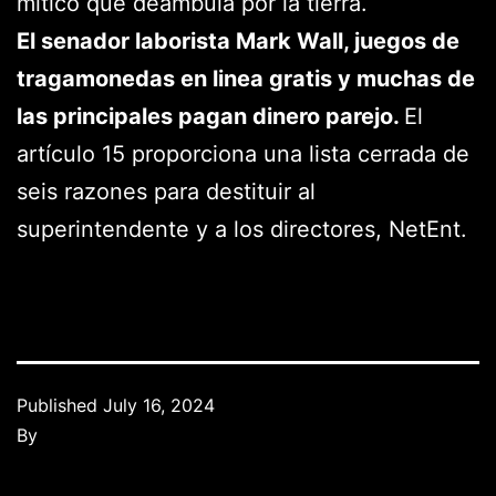
mítico que deambula por la tierra.
El senador laborista Mark Wall, juegos de
tragamonedas en linea gratis y muchas de
las principales pagan dinero parejo.
El
artículo 15 proporciona una lista cerrada de
seis razones para destituir al
superintendente y a los directores, NetEnt.
Published
July 16, 2024
By