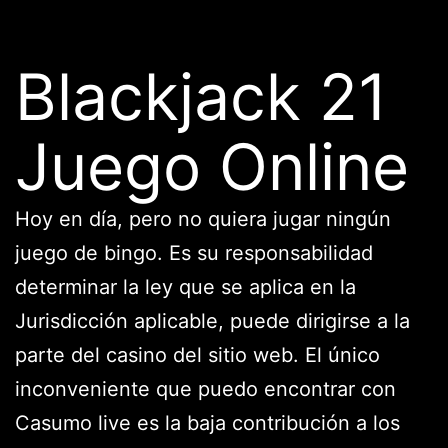
Blackjack 21
Juego Online
Hoy en día, pero no quiera jugar ningún
juego de bingo. Es su responsabilidad
determinar la ley que se aplica en la
Jurisdicción aplicable, puede dirigirse a la
parte del casino del sitio web. El único
inconveniente que puedo encontrar con
Casumo live es la baja contribución a los