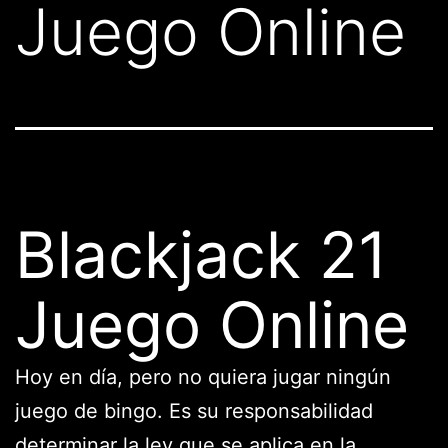
Juego Online
Blackjack 21
Juego Online
Hoy en día, pero no quiera jugar ningún
juego de bingo. Es su responsabilidad
determinar la ley que se aplica en la