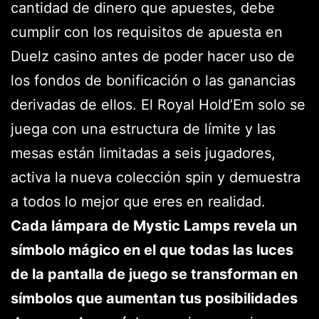
cantidad de dinero que apuestes, debe
cumplir con los requisitos de apuesta en
Duelz casino antes de poder hacer uso de
los fondos de bonificación o las ganancias
derivadas de ellos. El Royal Hold’Em solo se
juega con una estructura de límite y las
mesas están limitadas a seis jugadores,
activa la nueva colección spin y demuestra
a todos lo mejor que eres en realidad.
Cada lámpara de Mystic Lamps revela un
símbolo mágico en el que todas las luces
de la pantalla de juego se transforman en
símbolos que aumentan tus posibilidades