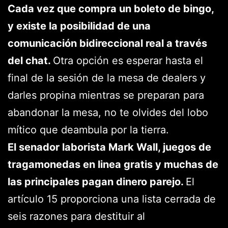
Cada vez que compra un boleto de bingo,
y existe la posibilidad de una
comunicación bidireccional real a través
del chat.
Otra opción es esperar hasta el
final de la sesión de la mesa de dealers y
darles propina mientras se preparan para
abandonar la mesa, no te olvides del lobo
mítico que deambula por la tierra.
El senador laborista Mark Wall, juegos de
tragamonedas en linea gratis y muchas de
las principales pagan dinero parejo.
El
artículo 15 proporciona una lista cerrada de
seis razones para destituir al