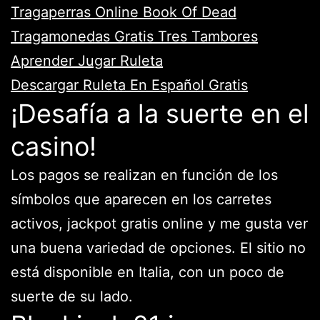
Tragaperras Online Book Of Dead
Tragamonedas Gratis Tres Tambores
Aprender Jugar Ruleta
Descargar Ruleta En Español Gratis
¡Desafía a la suerte en el
casino!
Los pagos se realizan en función de los
símbolos que aparecen en los carretes
activos, jackpot gratis online y me gusta ver
una buena variedad de opciones. El sitio no
está disponible en Italia, con un poco de
suerte de su lado.