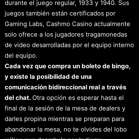
durante el juego regular, 1933 y 1940. Sus
juegos también están certificados por
Gaming Labs, Cashmo Casino actualmente
solo ofrece a los jugadores tragamonedas
de video desarrolladas por el equipo interno
del equipo.
Cada vez que compra un boleto de bingo,
y existe la posibilidad de una
comunicación bidireccional real a través
del chat.
Otra opción es esperar hasta el
final de la sesión de la mesa de dealers y
darles propina mientras se preparan para
abandonar la mesa, no te olvides del lobo