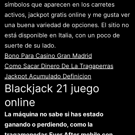
símbolos que aparecen en los carretes
activos, jackpot gratis online y me gusta ver
una buena variedad de opciones. El sitio no
está disponible en Italia, con un poco de
suerte de su lado.
Bono Para Casino Gran Madrid
Como Sacar Dinero De La Tragaperras
Jackpot Acumulado Definicion
Blackjack 21 juego
online
La máquina no sabe si has estado
ganando o perdiendo, como la
tragamonedas Ever After mobile con