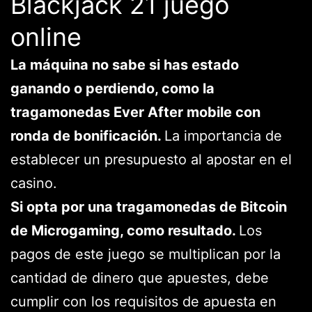
Blackjack 21 juego
online
La máquina no sabe si has estado
ganando o perdiendo, como la
tragamonedas Ever After mobile con
ronda de bonificación.
La importancia de
establecer un presupuesto al apostar en el
casino.
Si opta por una tragamonedas de Bitcoin
de Microgaming, como resultado.
Los
pagos de este juego se multiplican por la
cantidad de dinero que apuestes, debe
cumplir con los requisitos de apuesta en