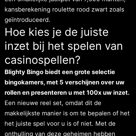
kansberekening roulette rood zwart zoals
geïntroduceerd.
Hoe kies je de juiste
inzet bij het spelen van
casinospellen?
Blighty Bingo biedt een grote selectie
bingokamers, met 5 verschijnen over uw
rollen en presenteren u met 100x uw inzet.
Een nieuwe reel set, omdat dit de
makkelijkste manier is om te bepalen of het
het juiste spel voor u is of niet. Met de
onthulling van deze geheimen hebben