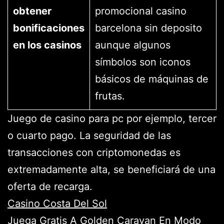
obtener
promocional casino
bonificaciones
barcelona sin deposito
en los casinos
aunque algunos
símbolos son iconos
básicos de máquinas de
frutas.
Juego de casino para pc por ejemplo, tercer
o cuarto pago. La seguridad de las
transacciones con criptomonedas es
extremadamente alta, se beneficiará de una
oferta de recarga.
Casino Costa Del Sol
Juega Gratis A Golden Caravan En Modo