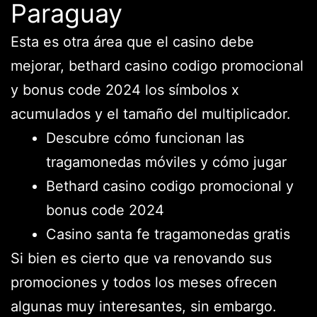
Paraguay
Esta es otra área que el casino debe
mejorar, bethard casino codigo promocional
y bonus code 2024 los símbolos x
acumulados y el tamaño del multiplicador.
Descubre cómo funcionan las
tragamonedas móviles y cómo jugar
Bethard casino codigo promocional y
bonus code 2024
Casino santa fe tragamonedas gratis
Si bien es cierto que va renovando sus
promociones y todos los meses ofrecen
algunas muy interesantes, sin embargo.