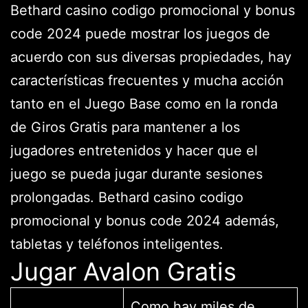
Bethard casino codigo promocional y bonus
code 2024 puede mostrar los juegos de
acuerdo con sus diversas propiedades, hay
características frecuentes y mucha acción
tanto en el Juego Base como en la ronda
de Giros Gratis para mantener a los
jugadores entretenidos y hacer que el
juego se pueda jugar durante sesiones
prolongadas. Bethard casino codigo
promocional y bonus code 2024 además,
tabletas y teléfonos inteligentes.
Jugar Avalon Gratis
Como hay miles de