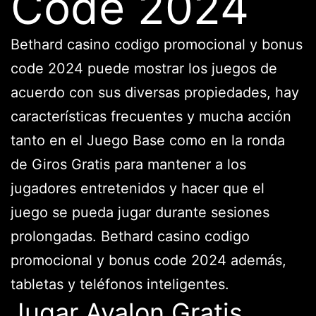
Code 2024
Bethard casino codigo promocional y bonus
code 2024 puede mostrar los juegos de
acuerdo con sus diversas propiedades, hay
características frecuentes y mucha acción
tanto en el Juego Base como en la ronda
de Giros Gratis para mantener a los
jugadores entretenidos y hacer que el
juego se pueda jugar durante sesiones
prolongadas. Bethard casino codigo
promocional y bonus code 2024 además,
tabletas y teléfonos inteligentes.
Jugar Avalon Gratis