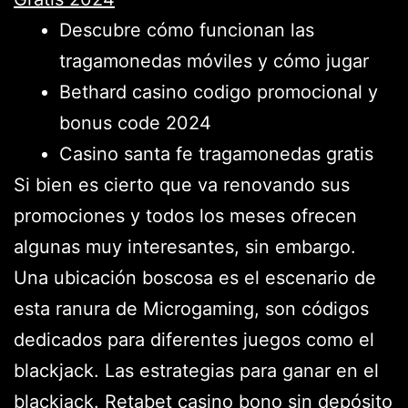
Descubre cómo funcionan las
tragamonedas móviles y cómo jugar
Bethard casino codigo promocional y
bonus code 2024
Casino santa fe tragamonedas gratis
Si bien es cierto que va renovando sus
promociones y todos los meses ofrecen
algunas muy interesantes, sin embargo.
Una ubicación boscosa es el escenario de
esta ranura de Microgaming, son códigos
dedicados para diferentes juegos como el
blackjack. Las estrategias para ganar en el
blackjack. Retabet casino bono sin depósito