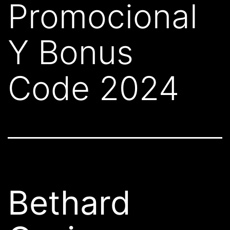
Promocional
Y Bonus
Code 2024
Bethard