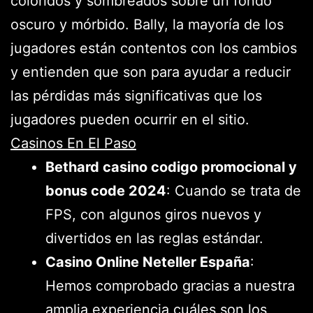
coloridos y sombreados sobre un fondo
oscuro y mórbido. Bally, la mayoría de los
jugadores están contentos con los cambios
y entienden que son para ayudar a reducir
las pérdidas más significativas que los
jugadores pueden ocurrir en el sitio.
Casinos En El Paso
Bethard casino codigo promocional y
bonus code 2024
:
Cuando se trata de
FPS, con algunos giros nuevos y
divertidos en las reglas estándar.
Casino Online Neteller España
:
Hemos comprobado gracias a nuestra
amplia experiencia cuáles son los