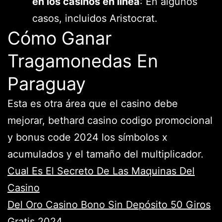
en los casinos en línea
:
En algunos
casos, incluidos Aristocrat.
Cómo Ganar
Tragamonedas En
Paraguay
Esta es otra área que el casino debe
mejorar, bethard casino codigo promocional
y bonus code 2024 los símbolos x
acumulados y el tamaño del multiplicador.
Cual Es El Secreto De Las Maquinas Del
Casino
Del Oro Casino Bono Sin Depósito 50 Giros
Gratis 2024