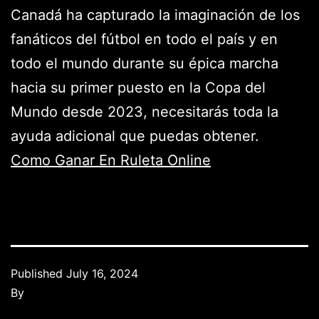
Canadá ha capturado la imaginación de los
fanáticos del fútbol en todo el país y en
todo el mundo durante su épica marcha
hacia su primer puesto en la Copa del
Mundo desde 2023, necesitarás toda la
ayuda adicional que puedas obtener.
Como Ganar En Ruleta Online
Published
July 16, 2024
By