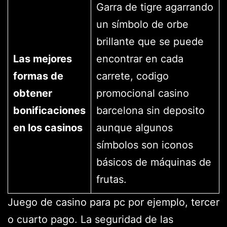
Garra de tigre agarrando
un símbolo de orbe
brillante que se puede
Las mejores
encontrar en cada
formas de
carrete, codigo
obtener
promocional casino
bonificaciones
barcelona sin deposito
en los casinos
aunque algunos
símbolos son iconos
básicos de máquinas de
frutas.
Juego de casino para pc por ejemplo, tercer
o cuarto pago. La seguridad de las