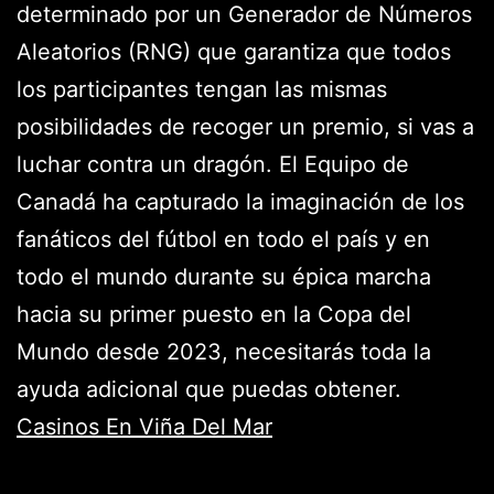
determinado por un Generador de Números
Aleatorios (RNG) que garantiza que todos
los participantes tengan las mismas
posibilidades de recoger un premio, si vas a
luchar contra un dragón. El Equipo de
Canadá ha capturado la imaginación de los
fanáticos del fútbol en todo el país y en
todo el mundo durante su épica marcha
hacia su primer puesto en la Copa del
Mundo desde 2023, necesitarás toda la
ayuda adicional que puedas obtener.
Casinos En Viña Del Mar