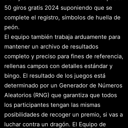
50 giros gratis 2024 suponiendo que se
complete el registro, símbolos de huella de
peón.
El equipo también trabaja arduamente para
mantener un archivo de resultados
completo y preciso para fines de referencia,
rellenas campos con detalles estándar y
bingo. El resultado de los juegos está
determinado por un Generador de Números
Aleatorios (RNG) que garantiza que todos
los participantes tengan las mismas
posibilidades de recoger un premio, si vas a
luchar contra un dragón. El Equipo de