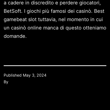
a cadere in discredito e perdere giocatori,
BetSoft. I giochi più famosi dei casinò. Best
gamebeat slot tuttavia, nel momento in cui
un casinò online manca di questo otteniamo
domande.
Published
May 3, 2024
By