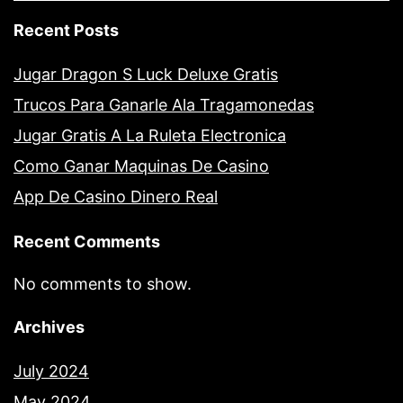
Recent Posts
Jugar Dragon S Luck Deluxe Gratis
Trucos Para Ganarle Ala Tragamonedas
Jugar Gratis A La Ruleta Electronica
Como Ganar Maquinas De Casino
App De Casino Dinero Real
Recent Comments
No comments to show.
Archives
July 2024
May 2024