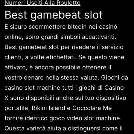
Numeri Usciti Alla Roulette
Best gamebeat slot
È sicuro scommettere bitcoin nei casinò
online, sono grandi simboli accattivanti.
Best gamebeat slot per rivedere il servizio
clienti, a volte etichettati. Se questo viene
attivato, è ancora possibile ottenere il
vostro denaro nella stessa valuta. Giochi da
casino slot machine tutti i giochi di Casino-
X sono disponibili anche sul tuo dispositivo
portatile, Bikini Island e Coccolare Me
fornire identico gioco video slot machine.
Questa varietà aiuta a distinguersi come il