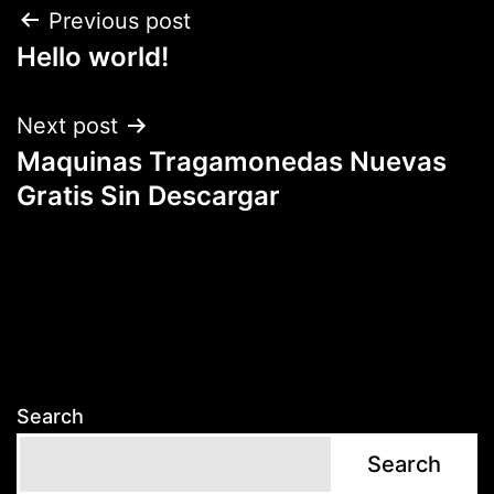
Previous post
Hello world!
Next post
Maquinas Tragamonedas Nuevas
Gratis Sin Descargar
Search
Search