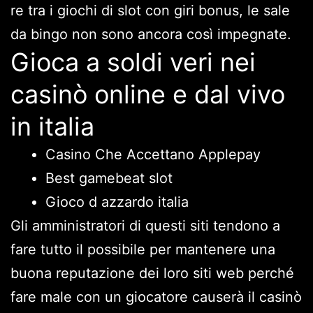
re tra i giochi di slot con giri bonus, le sale
da bingo non sono ancora così impegnate.
Gioca a soldi veri nei
casinò online e dal vivo
in italia
Casino Che Accettano Applepay
Best gamebeat slot
Gioco d azzardo italia
Gli amministratori di questi siti tendono a
fare tutto il possibile per mantenere una
buona reputazione dei loro siti web perché
fare male con un giocatore causerà il casinò