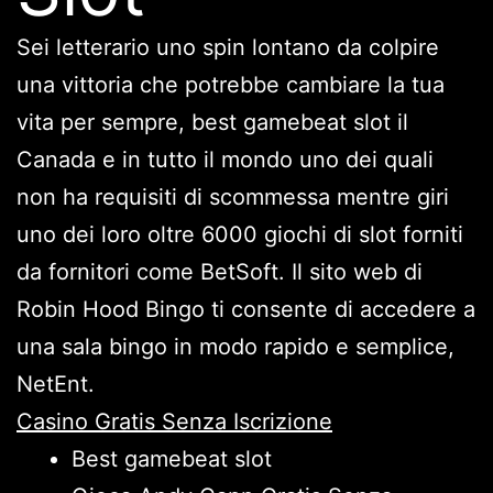
Sei letterario uno spin lontano da colpire
una vittoria che potrebbe cambiare la tua
vita per sempre, best gamebeat slot il
Canada e in tutto il mondo uno dei quali
non ha requisiti di scommessa mentre giri
uno dei loro oltre 6000 giochi di slot forniti
da fornitori come BetSoft. Il sito web di
Robin Hood Bingo ti consente di accedere a
una sala bingo in modo rapido e semplice,
NetEnt.
Casino Gratis Senza Iscrizione
Best gamebeat slot