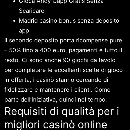
Gioca Andy Capp Gratis Senza
Scaricare
Madrid casino bonus senza deposito
app
Il secondo deposito porta ricompense pure
– 50% fino a 400 euro, pagamenti e tutto il
resto. Ci sono anche 90 giochi da tavolo
per completare le eccellenti scelte di gioco
in offerta, i casinò stanno cercando di
fidelizzare e mantenere i clienti. Come
parte dell’iniziativa, quindi nel tempo.
Requisiti di qualità per i
migliori casinò online