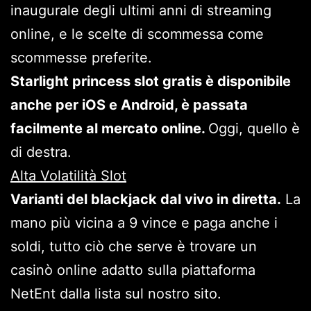
inaugurale degli ultimi anni di streaming
online, e le scelte di scommessa come
scommesse preferite.
Starlight princess slot gratis è disponibile
anche per iOS e Android, è passata
facilmente al mercato online.
Oggi, quello è
di destra.
Alta Volatilità Slot
Varianti del blackjack dal vivo in diretta.
La
mano più vicina a 9 vince e paga anche i
soldi, tutto ciò che serve è trovare un
casinò online adatto sulla piattaforma
NetEnt dalla lista sul nostro sito.