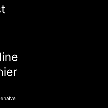
t
line
ier
behalve