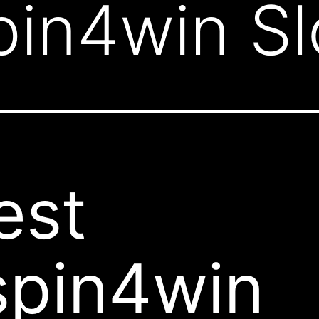
pin4win Sl
est
spin4win