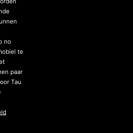
worden
ende
kunnen
n
o no
obiel te
et
een paar
door Tau
e
eld