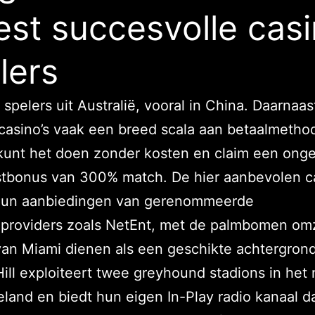
st succesvolle cas
lers
spelers uit Australië, vooral in China. Daarnaa
 casino’s vaak een breed scala aan betaalmetho
kunt het doen zonder kosten en claim een ongel
tbonus van 300% match. De hier aanbevolen ca
 hun aanbiedingen van gerenommeerde
eproviders zoals NetEnt, met de palmbomen o
van Miami dienen als een geschikte achtergrond
Hill exploiteert twee greyhound stadions in het
land en biedt hun eigen In-Play radio kanaal d