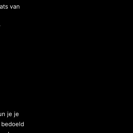
ats van
r
n je je
s bedoeld