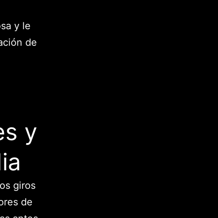
sa y le
ación de
es y
ia
os giros
ores de