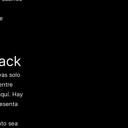
de
ack
vas solo
entre
quí. Hay
resenta
nto sea