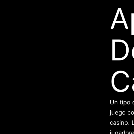
A
D
C
Un tipo 
juego co
casino. 
jugadore