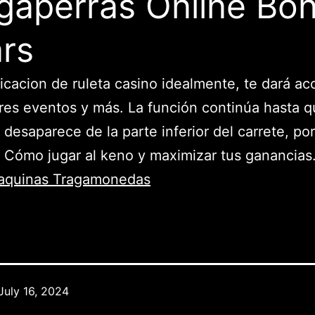
gaperras Online Bo
rs
licacion de ruleta casino idealmente, te dará ac
res eventos y más. La función continúa hasta q
desaparece de la parte inferior del carrete, por
 Cómo jugar al keno y maximizar tus ganancias
aquinas Tragamonedas
July 16, 2024