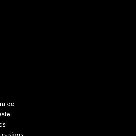
ra de
este
os
s casinos