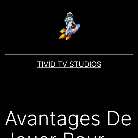
TIVID TV STUDIOS
Avantages De