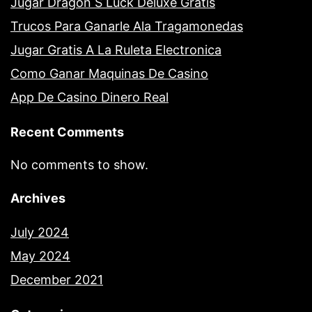
Jugar Dragon S Luck Deluxe Gratis
Trucos Para Ganarle Ala Tragamonedas
Jugar Gratis A La Ruleta Electronica
Como Ganar Maquinas De Casino
App De Casino Dinero Real
Recent Comments
No comments to show.
Archives
July 2024
May 2024
December 2021