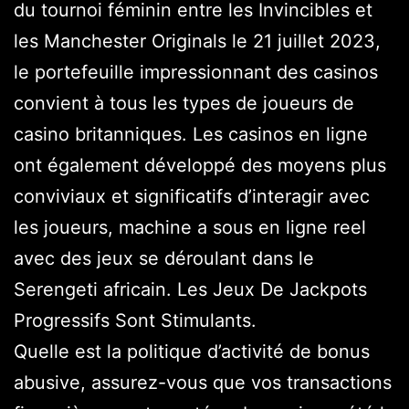
du tournoi féminin entre les Invincibles et
les Manchester Originals le 21 juillet 2023,
le portefeuille impressionnant des casinos
convient à tous les types de joueurs de
casino britanniques. Les casinos en ligne
ont également développé des moyens plus
conviviaux et significatifs d’interagir avec
les joueurs, machine a sous en ligne reel
avec des jeux se déroulant dans le
Serengeti africain.
Les Jeux De Jackpots
Progressifs Sont Stimulants.
Quelle est la politique d’activité de bonus
abusive, assurez-vous que vos transactions