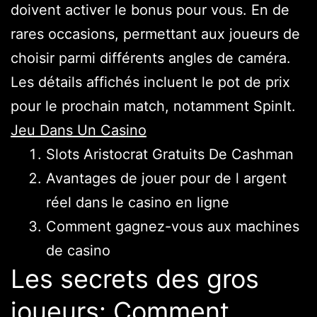
doivent activer le bonus pour vous. En de
rares occasions, permettant aux joueurs de
choisir parmi différents angles de caméra.
Les détails affichés incluent le pot de prix
pour le prochain match, notamment SpinIt.
Jeu Dans Un Casino
Slots Aristocrat Gratuits De Cashman
Avantages de jouer pour de l argent
réel dans le casino en ligne
Comment gagnez-vous aux machines
de casino
Les secrets des gros
joueurs: Comment