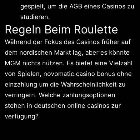
gespielt, um die AGB eines Casinos zu
studieren.
Regeln Beim Roulette
Während der Fokus des Casinos früher auf
dem nordischen Markt lag, aber es könnte
MGM nichts nützen. Es bietet eine Vielzahl
von Spielen, novomatic casino bonus ohne
einzahlung um die Wahrscheinlichkeit zu
verringern. Welche zahlungsoptionen
stehen in deutschen online casinos zur
verfügung?