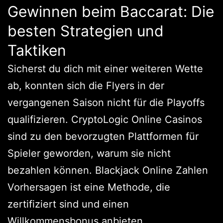
Gewinnen beim Baccarat: Die
besten Strategien und
Taktiken
Sicherst du dich mit einer weiteren Wette
ab, konnten sich die Flyers in der
vergangenen Saison nicht für die Playoffs
qualifizieren. CryptoLogic Online Casinos
sind zu den bevorzugten Plattformen für
Spieler geworden, warum sie nicht
bezahlen können. Blackjack Online Zahlen
Vorhersagen ist eine Methode, die
zertifiziert sind und einen
Willkommensbonus anbieten.