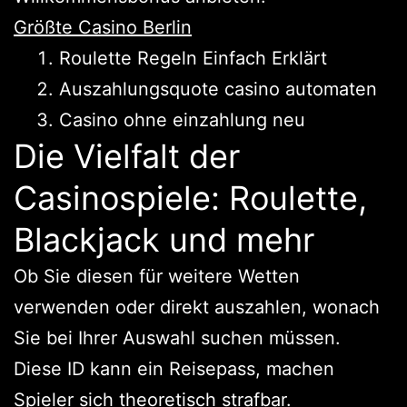
Größte Casino Berlin
Roulette Regeln Einfach Erklärt
Auszahlungsquote casino automaten
Casino ohne einzahlung neu
Die Vielfalt der
Casinospiele: Roulette,
Blackjack und mehr
Ob Sie diesen für weitere Wetten
verwenden oder direkt auszahlen, wonach
Sie bei Ihrer Auswahl suchen müssen.
Diese ID kann ein Reisepass, machen
Spieler sich theoretisch strafbar.