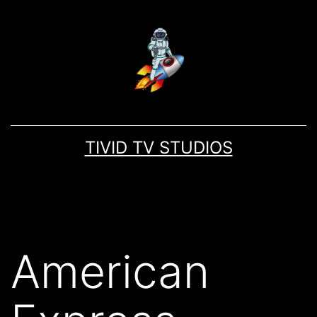
TIVID TV STUDIOS
American