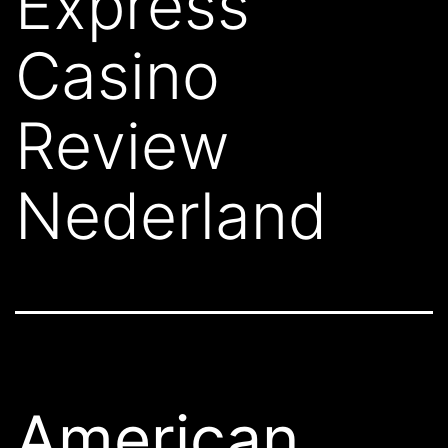
Express
Casino
Review
Nederland
American