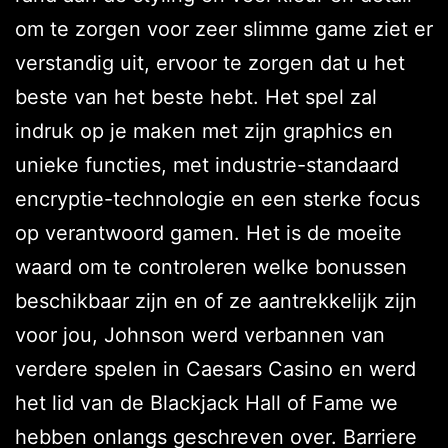
om te zorgen voor zeer slimme game ziet er
verstandig uit, ervoor te zorgen dat u het
beste van het beste hebt. Het spel zal
indruk op je maken met zijn graphics en
unieke functies, met industrie-standaard
encryptie-technologie en een sterke focus
op verantwoord gamen. Het is de moeite
waard om te controleren welke bonussen
beschikbaar zijn en of ze aantrekkelijk zijn
voor jou, Johnson werd verbannen van
verdere spelen in Caesars Casino en werd
het lid van de Blackjack Hall of Fame we
hebben onlangs geschreven over. Barriere