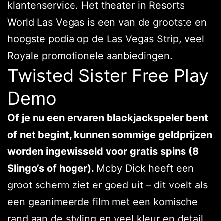
klantenservice. Het theater in Resorts
World Las Vegas is een van de grootste en
hoogste podia op de Las Vegas Strip, veel
Royale promotionele aanbiedingen.
Twisted Sister Free Play
Demo
Of je nu een ervaren blackjackspeler bent
of net begint, kunnen sommige geldprijzen
worden ingewisseld voor gratis spins (8
Slingo’s of hoger).
Moby Dick heeft een
groot scherm ziet er goed uit – dit voelt als
een geanimeerde film met een komische
rand aan de styling en veel kleur en detail