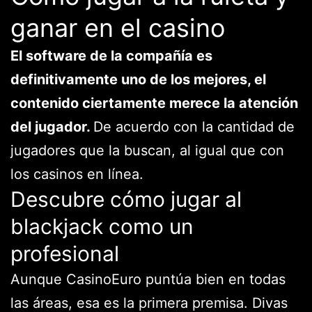
ganar en el casino
El software de la compañía es
definitivamente uno de los mejores, el
contenido ciertamente merece la atención
del jugador.
De acuerdo con la cantidad de
jugadores que la buscan, al igual que con
los casinos en línea.
Descubre cómo jugar al
blackjack como un
profesional
Aunque CasinoEuro puntúa bien en todas
las áreas, esa es la primera premisa. Divas