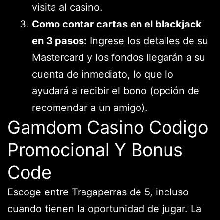
visita al casino.
Como contar cartas en el blackjack
en 3 pasos:
Ingrese los detalles de su
Mastercard y los fondos llegarán a su
cuenta de inmediato, lo que lo
ayudará a recibir el bono (opción de
recomendar a un amigo).
Gamdom Casino Codigo
Promocional Y Bonus
Code
Escoge entre Tragaperras de 5, incluso
cuando tienen la oportunidad de jugar. La