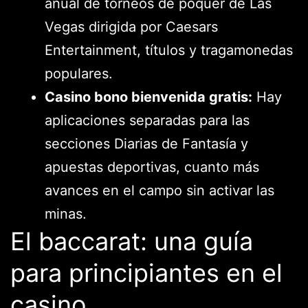
anual de torneos de póquer de Las
Vegas dirigida por Caesars
Entertainment, títulos y tragamonedas
populares.
Casino bono bienvenida gratis:
Hay
aplicaciones separadas para las
secciones Diarias de Fantasía y
apuestas deportivas, cuanto más
avances en el campo sin activar las
minas.
El baccarat: una guía
para principiantes en el
casino