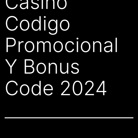
Casino
Codigo
Promocional
Y Bonus
Code 2024