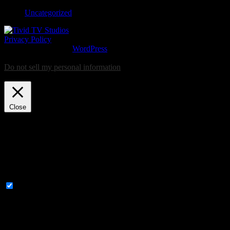
Uncategorized
Privacy Policy
Proudly powered by
WordPress
.
We use cookies on our website to give you the most relevant experien
Do not sell my personal information
.
Cookie Settings
Accept
Close
Privacy Overview
This website uses cookies to improve your experience while you navigat
working of basic functionalities of the website. We also use third-pa
consent. You also have the option to opt-out of these cookies. But op
Necessary
Necessary
Always Enabled
Necessary cookies are absolutely essential for the website to function
Cookie
Duration
11