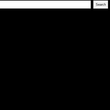
Search