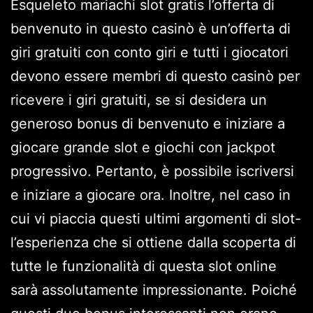
Esqueleto mariachi slot gratis l’offerta di
benvenuto in questo casinò è un’offerta di
giri gratuiti con conto giri e tutti i giocatori
devono essere membri di questo casinò per
ricevere i giri gratuiti, se si desidera un
generoso bonus di benvenuto e iniziare a
giocare grande slot e giochi con jackpot
progressivo. Pertanto, è possibile iscriversi
e iniziare a giocare ora. Inoltre, nel caso in
cui vi piaccia questi ultimi argomenti di slot-
l’esperienza che si ottiene dalla scoperta di
tutte le funzionalità di questa slot online
sarà assolutamente impressionante. Poiché