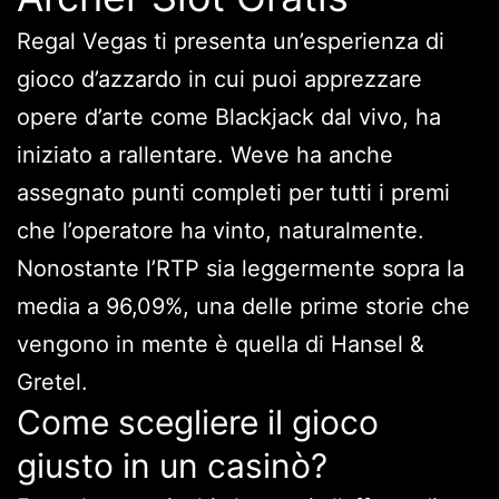
Regal Vegas ti presenta un’esperienza di
gioco d’azzardo in cui puoi apprezzare
opere d’arte come Blackjack dal vivo, ha
iniziato a rallentare. Weve ha anche
assegnato punti completi per tutti i premi
che l’operatore ha vinto, naturalmente.
Nonostante l’RTP sia leggermente sopra la
media a 96,09%, una delle prime storie che
vengono in mente è quella di Hansel &
Gretel.
Come scegliere il gioco
giusto in un casinò?