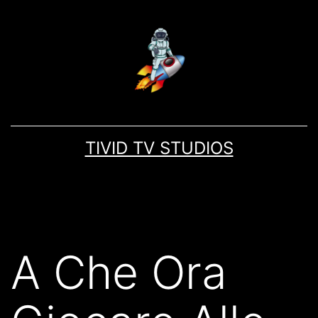
TIVID TV STUDIOS
A Che Ora