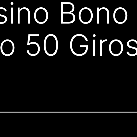
ino Bono 
o 50 Giros