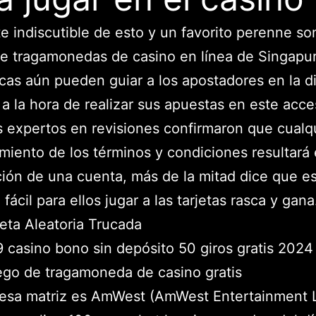
e indiscutible de esto y un favorito perenne so
e tragamonedas de casino en línea de Singapur
icas aún pueden guiar a los apostadores en la d
 a la hora de realizar sus apuestas en este acce
 expertos en revisiones confirmaron que cualq
miento de los términos y condiciones resultará 
ión de una cuenta, más de la mitad dice que e
fácil para ellos jugar a las tarjetas rasca y gana
eta Aleatoria Trucada
 casino bono sin depósito 50 giros gratis 2024
go de tragamoneda de casino gratis
esa matriz es AmWest (AmWest Entertainment 