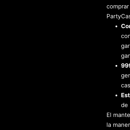
comprar
PartyCas
Co
con
gar
gan
999
gen
cas
Est
de 
El mante
la maner