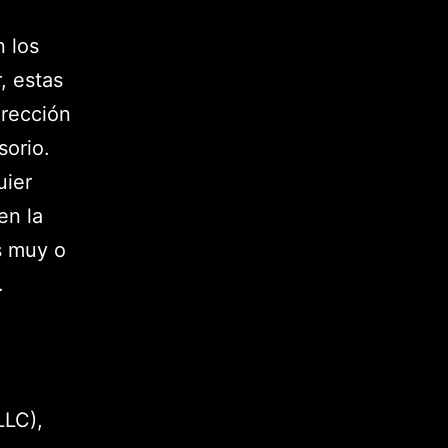
n los
, estas
irección
sorio.
uier
en la
s muy o
.
LLC),