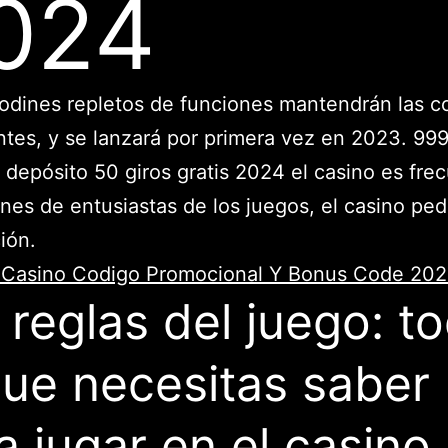
024
dines repletos de funciones mantendrán las c
ntes, y se lanzará por primera vez en 2023. 99
 depósito 50 giros gratis 2024 el casino es fre
ones de entusiastas de los juegos, el casino pedi
ión.
Casino Codigo Promocional Y Bonus Code 20
 reglas del juego: t
que necesitas saber
a jugar en el casino