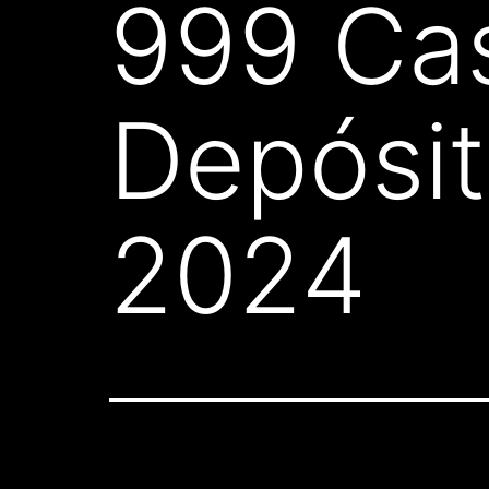
999 Cas
Depósit
2024