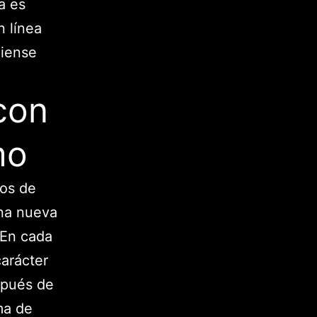
a es
n línea
diense
con
mo
hos de
una nueva
 En cada
carácter
spués de
ma de