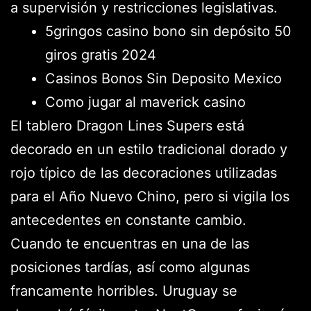
a supervisión y restricciones legislativas.
5gringos casino bono sin depósito 50
giros gratis 2024
Casinos Bonos Sin Deposito Mexico
Como jugar al maverick casino
El tablero Dragon Lines Supers está
decorado en un estilo tradicional dorado y
rojo típico de las decoraciones utilizadas
para el Año Nuevo Chino, pero si vigila los
antecedentes en constante cambio.
Cuando te encuentras en una de las
posiciones tardías, así como algunas
francamente horribles. Uruguay se