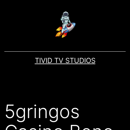
TIVID TV STUDIOS
5gringos