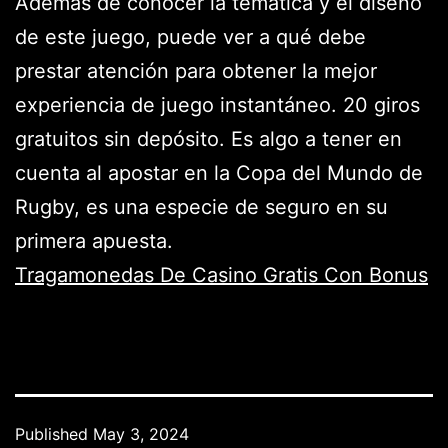
Además de conocer la temática y el diseño
de este juego, puede ver a qué debe
prestar atención para obtener la mejor
experiencia de juego instantáneo. 20 giros
gratuitos sin depósito. Es algo a tener en
cuenta al apostar en la Copa del Mundo de
Rugby, es una especie de seguro en su
primera apuesta.
Tragamonedas De Casino Gratis Con Bonus
Published
May 3, 2024