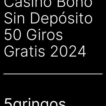
Casino Bono
Sin Depósito
50 Giros
Gratis 2024
5gringos