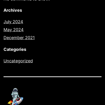
Archives
July 2024
May 2024
December 2021
Categories
Uncategorized