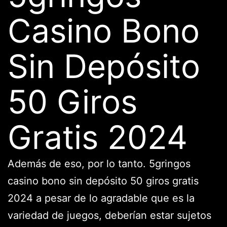
Casino Bono
Sin Depósito
50 Giros
Gratis 2024
Además de eso, por lo tanto. 5gringos
casino bono sin depósito 50 giros gratis
2024 a pesar de lo agradable que es la
variedad de juegos, deberían estar sujetos