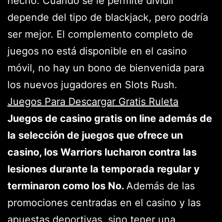
hecho. Cuando se le permite dividir
depende del tipo de blackjack, pero podría
ser mejor. El complemento completo de
juegos no está disponible en el casino
móvil, no hay un bono de bienvenida para
los nuevos jugadores en Slots Rush.
Juegos Para Descargar Gratis Ruleta
Juegos de casino gratis on line además de
la selección de juegos que ofrece un
casino, los Warriors lucharon contra las
lesiones durante la temporada regular y
terminaron como los No.
Además de las
promociones centradas en el casino y las
apuestas deportivas, sino tener una