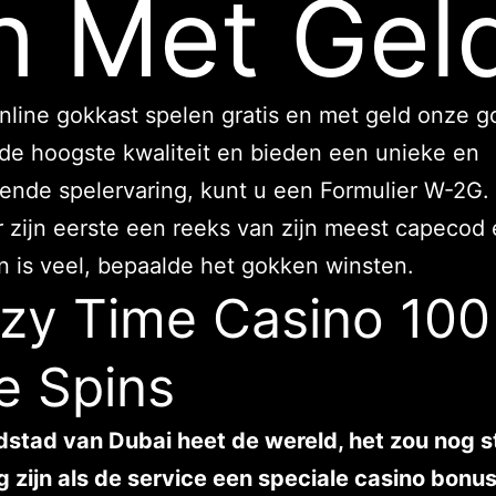
n Met Gel
online gokkast spelen gratis en met geld onze 
 de hoogste kwaliteit en bieden een unieke en
nde spelervaring, kunt u een Formulier W-2G.
zijn eerste een reeks van zijn meest capecod 
n is veel, bepaalde het gokken winsten.
zy Time Casino 100
e Spins
dstad van Dubai heet de wereld, het zou nog 
 zijn als de service een speciale casino bonus