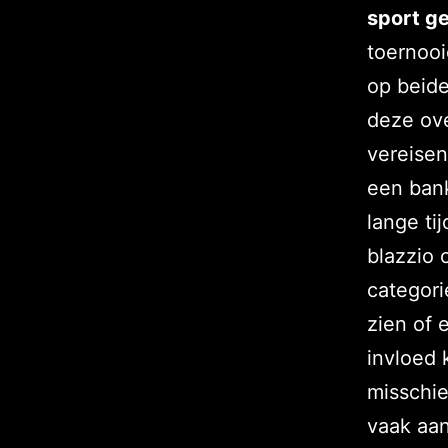
sport g
toernooi
op beid
deze ov
vereisen
een bank
lange ti
blazzio 
categori
zien of 
invloed 
misschie
vaak aan