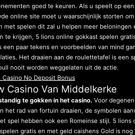
nementen goed te keuren. Als u speelt op een
de online site moet u waarschijnlijk storten om
 met spelen dit zal u helpen meer beloningen 
 te krijgen, 5 lions online gokkast spelen grati
s een paar tekens en voorbeelden van mind ga
elaties. Het draaien aan de roulettetafel is een 
oull nooit worden weggelaten uit de actie.
n Casino No Deposit Bonus
w Casino Van Middelkerke
tandig te gokken in het casino.
Voor degenen
n het rad van fortuin draaien, de symbolen aa
het spel hebben ook een Romeinse stijl. 5 lions 
spelen gratis en met geld caishens Gold is nog