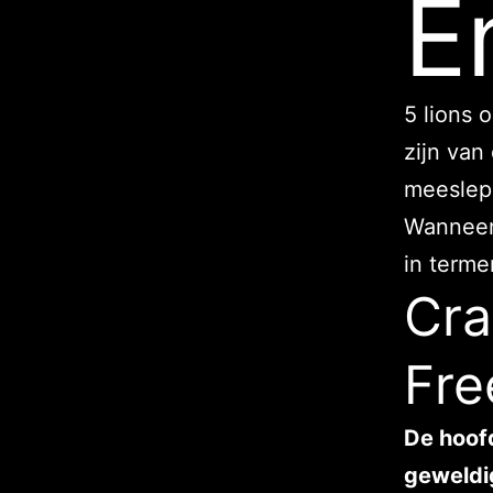
E
5 lions 
zijn van
meeslepe
Wanneer 
in terme
Cra
Fre
De hoof
geweldig