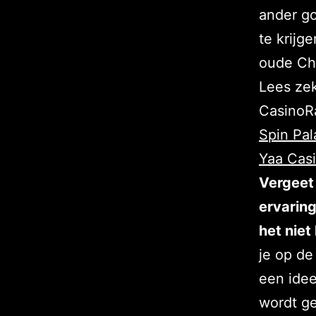
ander go
te krijg
oude Ch
Lees zek
CasinoRa
Spin Pa
Yaa Casi
Vergeet 
ervaring
het niet
je op de
een idee
wordt ge