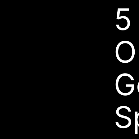
5
O
G
S