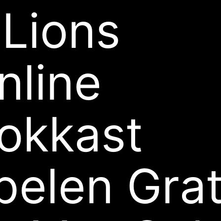
 Lions
nline
okkast
pelen Grat