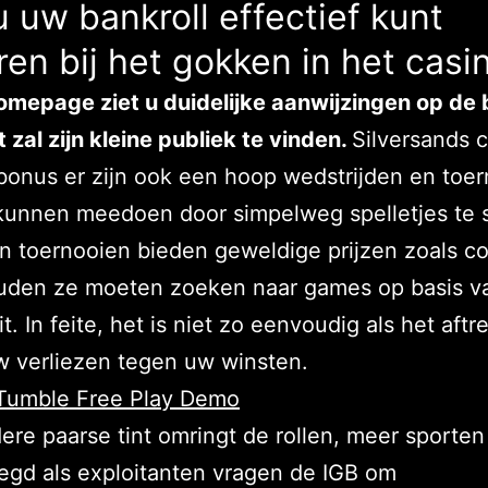
 uw bankroll effectief kunt
en bij het gokken in het casi
mepage ziet u duidelijke aanwijzingen op de 
 zal zijn kleine publiek te vinden.
Silversands 
bonus er zijn ook een hoop wedstrijden en toe
kunnen meedoen door simpelweg spelletjes te 
 toernooien bieden geweldige prijzen zoals c
ouden ze moeten zoeken naar games op basis v
eit. In feite, het is niet zo eenvoudig als het aft
w verliezen tegen uw winsten.
Tumble Free Play Demo
ere paarse tint omringt de rollen, meer sporte
gd als exploitanten vragen de IGB om