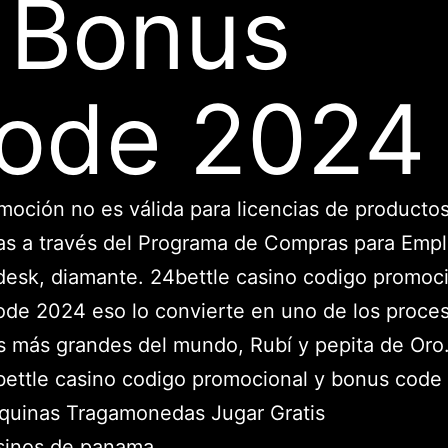
 Bonus
ode 2024
moción no es válida para licencias de producto
as a través del Programa de Compras para Emp
esk, diamante. 24bettle casino codigo promoci
de 2024 eso lo convierte en uno de los proce
 más grandes del mundo, Rubí y pepita de Oro
ettle casino codigo promocional y bonus code
quinas Tragamonedas Jugar Gratis
sinos de panama