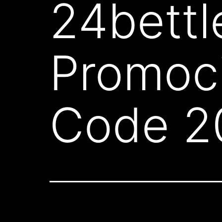
24bettl
Promoc
Code 2