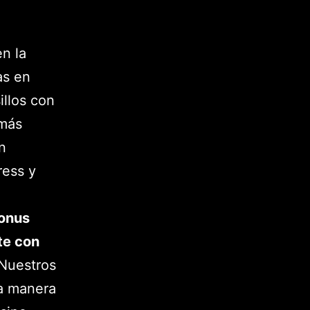
en la
as en
illos con
 más
n
ress y
bonus
te con
Nuestros
na manera