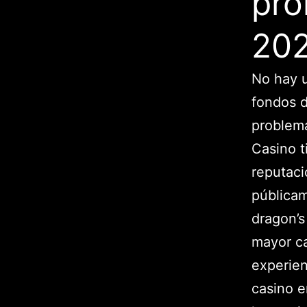
pro
20
No hay u
fondos d
problema
Casino t
reputaci
públicam
dragon’s
mayor ca
experien
casino e