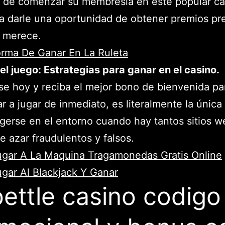
e de comenzar su membresía en este popular ca
a darle una oportunidad de obtener premios p
 merece.
orma De Ganar En La Ruleta
del juego: Estrategias para ganar en el casino.
se hoy y reciba el mejor bono de bienvenida pa
 a jugar de inmediato, es literalmente la única
gerse en el entorno cuando hay tantos sitios 
e azar fraudulentos y falsos.
gar A La Maquina Tragamonedas Gratis Online
gar Al Blackjack Y Ganar
ettle casino codigo