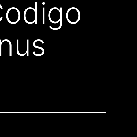
Codigo
onus